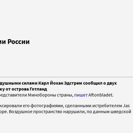
ми России
душными силами Карл Йохан Эдстрем сообщил о двух
ку от острова Готланд
представители Минобороны страны,
пишет
Aftonbladet.
фиксировали его фотографиями, сделанными истребителем Jas
 море. Воздушное пространство нарушили, по данным шведской