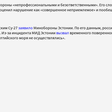
стороны «непрофессиональными и безответственными». Его сл
н оценил нарушение как «совершенное неприемлемое» и пообещ
ским Су-27
заявило
Минобороны Эстонии. По его данным, росси
. Из-за инцидента МИД Эстонии
вызвал
временного поверенног
алтийского моря не осуществлялись».