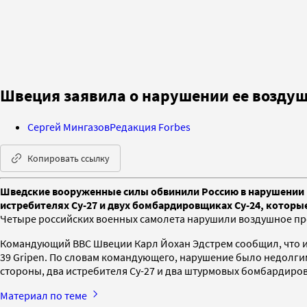
Швеция заявила о нарушении ее возду
Сергей Мингазов
Редакция Forbes
Копировать ссылку
Шведские вооруженные силы обвинили Россию в нарушении 
истребителях Су-27 и двух бомбардировщиках Су-24, которы
Четыре российских военных самолета нарушили воздушное пр
Командующий ВВС Швеции Карл Йохан Эдстрем сообщил, что ин
39 Gripen. По словам командующего, нарушение было недолги
стороны, два истребителя Су-27 и два штурмовых бомбардиро
Материал по теме