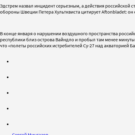
Эдстрем назвал инцидент серьезным, а действия российской 
обороны Швеции Петера Хультквиста цитирует Aftonbladet: о
В конце января о нарушении воздушного пространства россий
республики близ острова Вайндло и пробыл там менее минуты
что «полеты российских истребителей Су-27 над акваторией Б
Сергей Мингазов