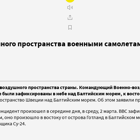
шного пространства военными самолета
воздушного пространства страны. Командующий Военно-воз
е были зафиксированы в небе над Балтийским морем, к восто
остранство Швеции над Балтийским морем. Об этом заявили 
цидент произошел в середине дня, в среду, 2 марта. ВВС за
м, оно произошло в востоку от острова Готланд в Балтийском
вщика Су-24.