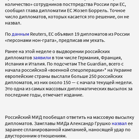
количество» сотрудников постпредства России при ЕС,
сообщил глава дипломатии ЕС Жозеп Боррель. Точное
число дипломатов, которых касается это решение, он не
назвал.
По
данным
Reuters, ЕС объявил 19 дипломатов из России
«персонами нон-грата», предписав им уехать.
Ранее на этой неделе о выдворении российских
дипломатов
заявили
в том числе Германия, Франция,
Испания и Италия. По подсчетам The Guardian, всего с
начала российской «военной спецоперации»* на Украине
европейские страны выслали больше 250 российских
дипломатов, из них около 150 — с начала текущей недели.
Это одна из самых массовых дипломатических высылок за
последние годы, отмечает издание.
Российский МИД пообещал ответить на массовую высылку
дипломатов. Замглавы МИДа Александр Грушко
назвал
ее
заранее спланированной кампанией, наносящей удар по
двусторонним отношениям.