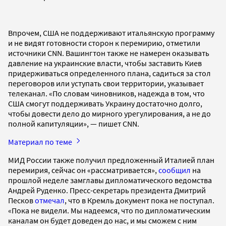
Впрочем, США не поддерживают итальянскую программу
и не видят готовности сторон к перемирию, отметили
источники CNN. Вашингтон также не намерен оказывать
давление на украинские власти, чтобы заставить Киев
придерживаться определенного плана, садиться за стол
переговоров или уступать свои территории, указывает
телеканал. «По словам чиновников, надежда в том, что
США смогут поддерживать Украину достаточно долго,
чтобы довести дело до мирного урегулирования, а не до
полной капитуляции», — пишет CNN.
Материал по теме
МИД России также получил предложенный Италией план
перемирия, сейчас он «рассматривается»,
сообщил
на
прошлой неделе замглавы дипломатического ведомства
Андрей Руденко. Пресс-секретарь президента Дмитрий
Песков
отмечал
, что в Кремль документ пока не поступал.
«Пока не видели. Мы надеемся, что по дипломатическим
каналам он будет доведен до нас, и мы сможем с ним