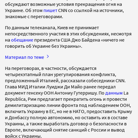
обсуждают возможные условия прекращения огня на
Украине. Об этом
пишет
CNN со ссылкой на источники,
знакомые с переговорами.
По данным телеканала, Киев не принимает
непосредственного участия в этих обсуждениях, несмотря
на
обещание
президента США Джо Байдена «ничего не
говорить об Украине без Украины».
Материал по теме
На переговорах, в частности, обсуждается
четырехэтапный план урегулирования конфликта,
предложенный Италией, рассказали собеседники CNN.
Глава МИД Италии Луиджи Ди Майо ранее передал
документ генсеку ООН Антониу Гутерришу. По
данным
La
Republica, Рим предлагает прекратить огонь и провести
демилитаризацию линии фронта под наблюдением ООН,
включить Украину в ЕС, но не в НАТО, предоставить Крыму
и Донбассу полную автономию, но оставить их в составе
Украины, а также выработать договор о безопасности в
Европе, включающий снятие санкций с России и вывод
войск с Украины.