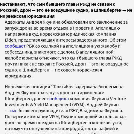
настаивают, что сын бывшего главы РЖД не связан с
Россией, дрон — это не воздушное судно, а Шпицберген — не
норвежская юрисдикция
Адвокаты Андрея Якунина обжаловали его заключение за
запуск дрона во время отдыха в Норвегии. Апелляцию
направила в суд норвежская юридическая компания
Elden, представляющая интересы задержанного. Об этом
сообщает
РБК со ссылкой на апелляционную жалобу и
собеседника, знакомого с делом. В апелляционной
жалобе юристы отмечают, что сын бывшего главы РЖД
почти никак не связан с Россией, дрон — это не воздушное
судно, а Шпицберген — не совсем норвежская
юрисдикция.
Норвежская полиция 17 октября задержала бизнесмена
Андрея Якунина за запуск дрона на архипелаге
Шпицберген, ранее
сообщила
компания Якунина Venture
Investments & Yield Management (VIYM). Андрей Якунин
—
сын
бывшего руководителя РЖД Владимира Якунина.
По версии компании VIYM, Якунин-младший использовал
дрон во время поездки на Шпицберген в конце августа,
потому что он «увлекается природой, фотографией и