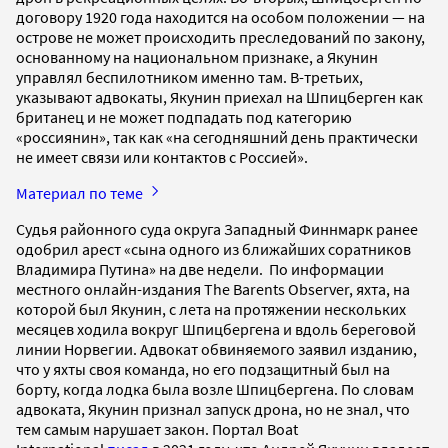
договору 1920 года находится на особом положении — на
острове не может происходить преследований по закону,
основанному на национальном признаке, а Якунин
управлял беспилотником именно там. В-третьих,
указывают адвокаты, Якунин приехал на Шпицберген как
британец и не может подпадать под категорию
«россиянин», так как «на сегодняшний день практически
не имеет связи или контактов с Россией».
Материал по теме
Судья районного суда округа Западный Финнмарк ранее
одобрил арест «сына одного из ближайших соратников
Владимира Путина» на две недели. По информации
местного онлайн-издания The Barents Observer, яхта, на
которой был Якунин, с лета на протяжении нескольких
месяцев ходила вокруг Шпицбергена и вдоль береговой
линии Норвегии. Адвокат обвиняемого заявил изданию,
что у яхты своя команда, но его подзащитный был на
борту, когда лодка была возле Шпицбергена. По словам
адвоката, Якунин признал запуск дрона, но не знал, что
тем самым нарушает закон. Портал Boat