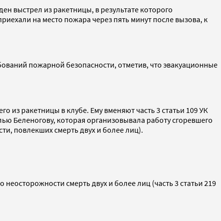
ен выстрел из ракетницы, в результате которого
иехали на место пожара через пять минут после вызова, к
ований пожарной безопасности, отметив, что эвакуационные
 из ракетницы в клубе. Ему вменяют часть 3 статьи 109 УК
ью Беленогову, которая организовывала работу сгоревшего
сти, повлекших смерть двух и более лиц).
неосторожности смерть двух и более лиц (часть 3 статьи 219