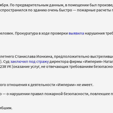
оября. По предварительным данным, в помещении был произвед
спространился по зданию очень быстро — пожарные расчеты пр
человек. Прокуратура в ходе проверки
выявила
нарушения треб
летнего Станислава Ионкина, предположительно выстрелившего
). Суд
заключил под стражу
директора фирмы «Империя» Натал
 238 УК (оказание услуг, не отвечающих требованиям безопасно
кого отношения к деятельности «Империи» не имеет.
о — о нарушении правил пожарной безопасности, повлекшее по 
гибшим.