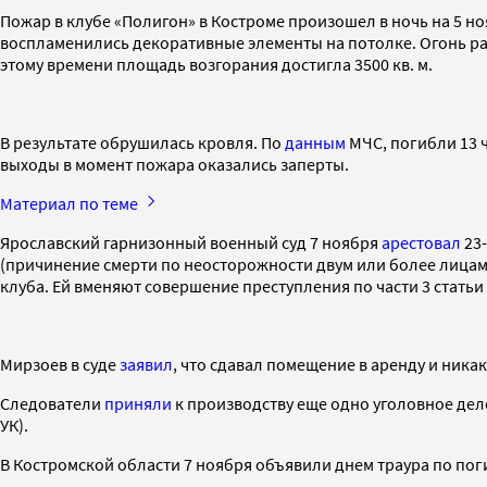
Пожар в клубе «Полигон» в Костроме произошел в ночь на 5 н
воспламенились декоративные элементы на потолке. Огонь ра
этому времени площадь возгорания достигла 3500 кв. м.
В результате обрушилась кровля. По
данным
МЧС, погибли 13 
выходы в момент пожара оказались заперты.
Материал по теме
Ярославский гарнизонный военный суд 7 ноября
арестовал
23-
(причинение смерти по неосторожности двум или более лицам
клуба. Ей вменяют совершение преступления по части 3 статьи
Мирзоев в суде
заявил
, что сдавал помещение в аренду и ника
Следователи
приняли
к производству еще одно уголовное дел
УК).
В Костромской области 7 ноября объявили днем траура по по