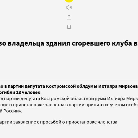
во владельца здания сгоревшего клуба 
о в партии депутата Костромской облдумы Ихтияра Мирзоева
огибли 13 человек
 в партии депутата Костромской областной думы Ихтияра Мирз
ение о приостановке членства в партии принято «с учетом осо
й России».
партии заявление с просьбой о приостановке членства.