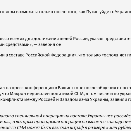
еговоры возможны только после того, как Путин уйдет с Украины
ров со всеми» для достижения целей России, указал представи
и средствами», — заверил он.
ии в составе Российской Федерации», что только «осложняет 
лал на пресс-конференции в Вашингтоне после общения с по
, что Макрон недоволен политикой США, в том числе и по укр
конфликта между Россией и Западом из-за Украины, заявили га
алов о специальной операции на востоке Украины все россий
алы, в которых проводимая операция называется «нападением
ования со СМИ может быть взыскан штраф в размере 5 млн рубл