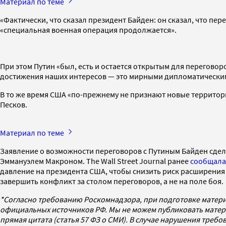
Материал по теме
«Фактически, что сказал президент Байден: он сказал, что пер
«специальная военная операция продолжается».
При этом Путин «был, есть и остается открытым для перегово
достижения наших интересов — это мирными дипломатическим
В то же время США «по-прежнему не признают новые территор
Песков.
Материал по теме
Заявление о возможности переговоров с Путиным Байден сде
Эммануэлем Макроном. The Wall Street Journal ранее
сообщала
давление на президента США, чтобы снизить риск расширения 
завершить конфликт за столом переговоров, а не на поле боя.
*Согласно требованию Роскомнадзора, при подготовке матери
официальных источников РФ. Мы не можем публиковать матери
прямая цитата (статья 57 ФЗ о СМИ). В случае нарушения треб