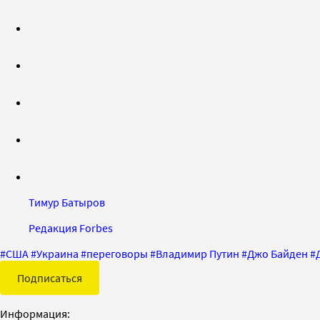
Тимур Батыров
Редакция Forbes
#
США
#
Украина
#
переговоры
#
Владимир Путин
#
Джо Байден
#
Подписаться
Информация: