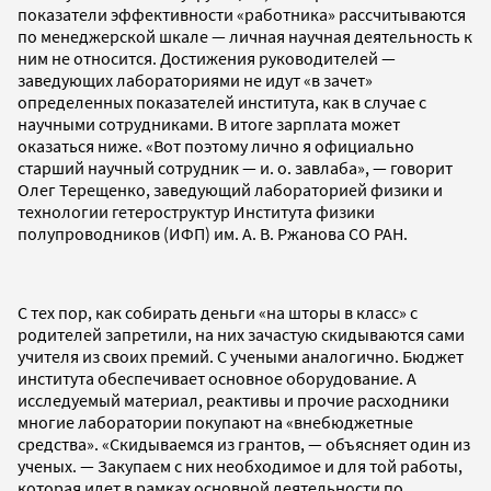
показатели эффективности «работника» рассчитываются
по менеджерской шкале — личная научная деятельность к
ним не относится. Достижения руководителей —
заведующих лабораториями не идут «в зачет»
определенных показателей института, как в случае с
научными сотрудниками. В итоге зарплата может
оказаться ниже. «Вот поэтому лично я официально
старший научный сотрудник — и. о. завлаба», — говорит
Олег Терещенко, заведующий лабораторией физики и
технологии гетероструктур Института физики
полупроводников (ИФП) им. А. В. Ржанова СО РАН.
С тех пор, как собирать деньги «на шторы в класс» с
родителей запретили, на них зачастую скидываются сами
учителя из своих премий. С учеными аналогично. Бюджет
института обеспечивает основное оборудование. А
исследуемый материал, реактивы и прочие расходники
многие лаборатории покупают на «внебюджетные
средства». «Скидываемся из грантов, — объясняет один из
ученых. — Закупаем с них необходимое и для той работы,
которая идет в рамках основной деятельности по