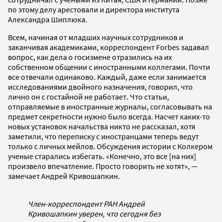
по этому делу арестовали и директора института
Александра Шиплюка.
Всем, начиная от младших научных сотрудников и
заканчивая академиками, корреспондент Forbes задавал
вопрос, как дела о госизмене отразились на их
собственном общении с иностранными коллегами. Почти
все отвечали одинаково. Каждый, даже если занимается
исследованиями двойного назначения, говорил, что
лично он с гостайной не работает. Что статьи,
отправляемые в иностранные журналы, согласовывать на
предмет секретности нужно было всегда. Насчет каких-то
новых установок начальства никто не рассказал, хотя
заметили, что переписку с иностранцами теперь ведут
только с личных мейлов. Обсуждения истории с Колкером
ученые старались избегать. «Конечно, это все [на них]
произвело впечатление. Просто говорить не хотят», —
замечает Андрей Кривошапкин.
Член-корреспондент РАН Андрей
Кривошапкин уверен, что сегодня без