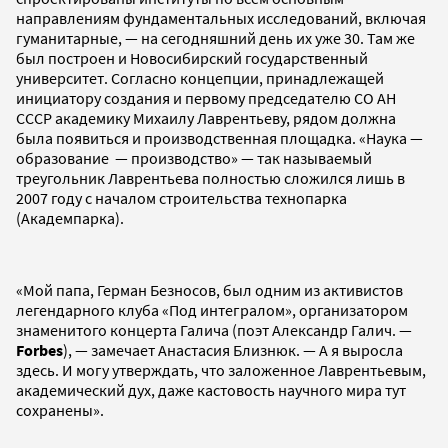
направлениям фундаментальных исследований, включая
гуманитарные, — на сегодняшний день их уже 30. Там же
был построен и Новосибирский государственный
университет. Согласно концепции, принадлежащей
инициатору создания и первому председателю СО АН
СССР академику Михаилу Лаврентьеву, рядом должна
была появиться и производственная площадка. «Наука —
образование — производство» — так называемый
треугольник Лаврентьева полностью сложился лишь в
2007 году с началом строительства технопарка
(Академпарка).
«Мой папа, Герман Безносов, был одним из активистов
легендарного клуба «Под интегралом», организатором
знаменитого концерта Галича (поэт Александр Галич. —
Forbes
), — замечает Анастасия Близнюк. — А я выросла
здесь. И могу утверждать, что заложенное Лаврентьевым,
академический дух, даже кастовость научного мира тут
сохранены».