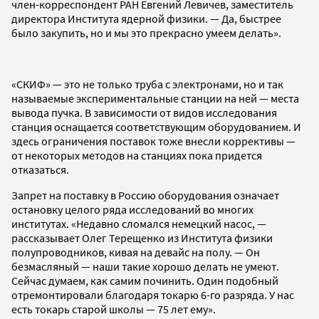
член-корреспондент РАН Евгений Левичев, заместитель
директора Института ядерной физики. — Да, быстрее
было закупить, но и мы это прекрасно умеем делать».
«СКИФ» — это не только труба с электронами, но и так
называемые экспериментальные станции на ней — места
вывода пучка. В зависимости от видов исследования
станция оснащается соответствующим оборудованием. И
здесь ограничения поставок тоже внесли коррективы —
от некоторых методов на станциях пока придется
отказаться.
Запрет на поставку в Россию оборудования означает
остановку целого ряда исследований во многих
институтах. «Недавно сломался немецкий насос, —
рассказывает Олег Терещенко из Института физики
полупроводников, кивая на девайс на полу. — Он
безмасляный — наши такие хорошо делать не умеют.
Сейчас думаем, как самим починить. Один подобный
отремонтировали благодаря токарю 6-го разряда. У нас
есть токарь старой школы — 75 лет ему».