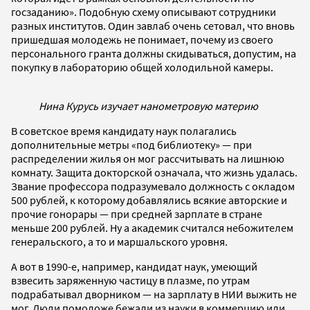
госзаданию». Подобную схему описывают сотрудники
разных институтов. Один завлаб очень сетовал, что вновь
пришедшая молодежь не понимает, почему из своего
персонального гранта должны скидываться, допустим, на
покупку в лабораторию общей холодильной камеры.
Нина Курусь изучает нанометровую материю
В советское время кандидату наук полагались
дополнительные метры «под библиотеку» — при
распределении жилья он мог рассчитывать на лишнюю
комнату. Защита докторской означала, что жизнь удалась.
Звание профессора подразумевало должность с окладом
500 рублей, к которому добавлялись всякие авторские и
прочие гонорары — при средней зарплате в стране
меньше 200 рублей. Ну а академик считался небожителем
генеральского, а то и маршальского уровня.
А вот в 1990-е, например, кандидат наук, умеющий
взвесить заряженную частицу в плазме, по утрам
подрабатывал дворником — на зарплату в НИИ выжить не
мог. Люди помоложе бежали из науки в коммерцию или