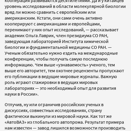
кооперация развиваются десятилетиями. Да и у китайцев
уровень исследований в области молекулярной биологии
вряд ли можно сравнить с европейским или
американским. Кстати, они сами очень активно
кооперируют с американцами и европейцами,
перенимают у них опыт исследований, — рассказывает
академик Ольга Лаврик, член президиума СО РАН,
заведующая лабораторией Института химической
биологии и фундаментальной медицины СО РАН. —
Ученым обязательно нужно ездить на международные
конференции, чтобы получать самую последнюю
информацию. Чем выше «узнаваемость» ученого, тем
выше его авторитет, тем охотнее рецензенты пропускают
его публикации в ведущие мировые журналы. Важную
роль играют стажировки в ведущих мировых
лабораториях — это необходимый опыт для развития
науки в России».
Отлучив, ну или ограничив российских ученых в
дискуссиях, совместных исследованиях, страну
фактически выкинули из мировой науки. Как тот же
«АвтоВАЗ» из глобального автопрома. Результат примера
нам известен — завод лишился возможности производить