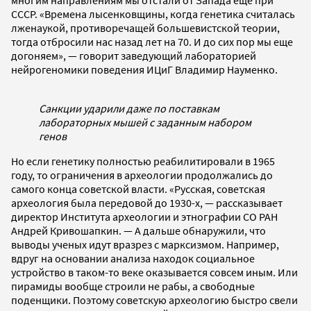
СССР. «Времена лысенковщины, когда генетика считалась
лженаукой, противоречащей большевистской теории,
тогда отбросили нас назад лет на 70. И до сих пор мы еще
догоняем», — говорит заведующий лабораторией
нейрогеномики поведения ИЦиГ Владимир Науменко.
Санкции ударили даже по поставкам
лабораторных мышей с заданным набором
генов
Но если генетику полностью реабилитировали в 1965
году, то ограничения в археологии продолжались до
самого конца советской власти. «Русская, советская
археология была передовой до 1930-х, — рассказывает
директор Института археологии и этнографии СО РАН
Андрей Кривошапкин. — А дальше обнаружили, что
выводы ученых идут вразрез с марксизмом. Например,
вдруг на основании анализа находок социальное
устройство в таком-то веке оказывается совсем иным. Или
пирамиды вообще строили не рабы, а свободные
поденщики. Поэтому советскую археологию быстро свели