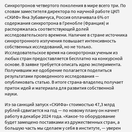
Синхротронов четвертого поколения в мире всего три. По
словам заместителя директора по научной работе ЦКП
«СКИФ» Яна Зубавичуса, Россия оплачивала 6% от
содержания синхротрона в Гренобле (Франция) и
распоряжалась соответствующей долей
исследовательского времени. Наличие в стране источника
синхротронного излучения повышает интенсивность
собственных исследований, но не только.
Исследовательское время на синхротронах ученым из
любых стран предоставляется бесплатно на конкурсной
основе. В заявке требуется описать идею эксперимента.
Получившим же одобрение полагается поделиться
результатами проведенного исследования —
опубликовать статью. В итоге страна-владелец получает
приток идей и материала для развития собственной
науки.
Из-за санкций запуск «СКИФа» стоимостью 47,3 млрд
рублей сдвигается на год — по новому плану он начнет
работу в декабре 2024 года. «Какое-то оборудование
будет замещено поставками из дружественных стран, а
большую часть мы сделаем у себя в институте, — уверен