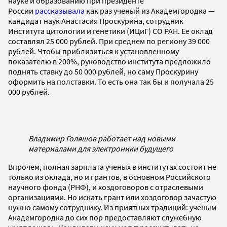
науке и образованию при президенте
России
рассказывала
как раз ученый из Академгородка —
кандидат наук Анастасия Проскурина, сотрудник
Института цитологии и генетики (ИЦиГ) СО РАН. Ее оклад
составлял 25 000 рублей. При среднем по региону 39 000
рублей. Чтобы приблизиться к установленному
показателю в 200%, руководство института предложило
поднять ставку до 50 000 рублей, но саму Проскурину
оформить на полставки. То есть она так бы и получала 25
000 рублей.
Владимир Голяшов работает над новыми
материалами для электроники будущего
Впрочем, полная зарплата ученых в институтах состоит не
только из оклада, но и грантов, в основном Российского
научного фонда (РНФ), и хоздоговоров с отраслевыми
организациями. Но искать грант или хоздоговор зачастую
нужно самому сотруднику. Из приятных традиций: ученым
Академгородка до сих пор предоставляют служебную