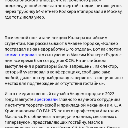
поджелудочной железы в четвертой стадии, питающегося
через трубочку 54-летнего Колкера этапировали в Москву,
где тот 2 июля умер.
Госизменой посчитали лекцию Колкера китайским
студентам. Как рассказывают в Академгородке, «Колкер
пострадал из-за недоработки 1-го отдела». Вот как потом
комментировал
это сын ученого Максим Колкер: «Рядом с
ним все время был сотрудник ФСБ. На английском
выступления и разговоры были запрещены. Как лектор,
который участвовал в конференциях, сообщаю вам:
любой, даже постерный доклад заверяется в специальных
местах для подтверждения отсутствия гостайны».
И это не единственный случай в Академгородке в 2022
году. В августе
арестовали
главного научного сотрудника
Института теоретической и прикладной механики им. С. А.
Христиановича СО РАН 75-летнего профессора Анатолия
Маслова. Его обвиняют в передаче данных, связанных с
гиперзвуком, представляющих гостайну. Маслов
сотрудничал с учеными из Китая, США и Германии. Позже