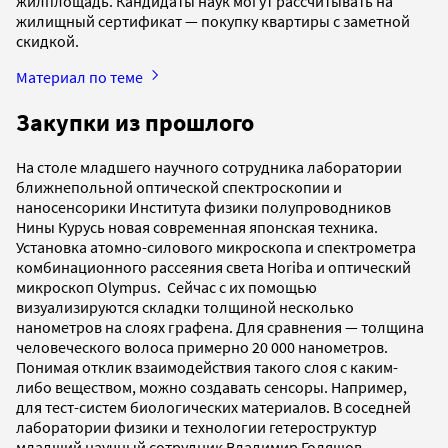
жилплощадь. Кандидаты наук могут рассчитывать на
жилищный сертификат — покупку квартиры с заметной
скидкой.
Материал по теме
Закупки из прошлого
На столе младшего научного сотрудника лаборатории
ближнепольной оптической спектроскопии и
наносенсорики Института физики полупроводников
Нины Курусь новая современная японская техника.
Установка атомно-силового микроскопа и спектрометра
комбинационного рассеяния света Horiba и оптический
микроскоп Olympus. Сейчас с их помощью
визуализируются складки толщиной несколько
нанометров на слоях графена. Для сравнения — толщина
человеческого волоса примерно 20 000 нанометров.
Понимая отклик взаимодействия такого слоя с каким-
либо веществом, можно создавать сенсоры. Например,
для тест-систем биологических материалов. В соседней
лаборатории физики и технологии гетероструктур
младший научный сотрудник Владимир Голяшов