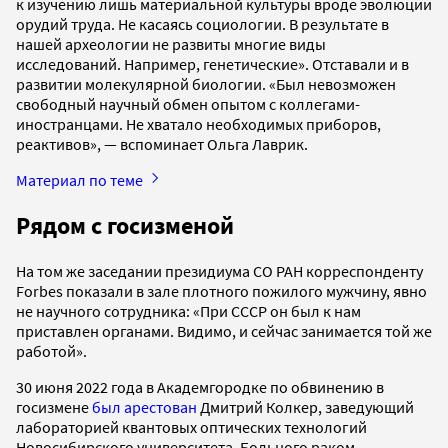
к изучению лишь материальной культуры вроде эволюции
орудий труда. Не касаясь социологии. В результате в
нашей археологии не развиты многие виды
исследований. Например, генетические». Отставали и в
развитии молекулярной биологии. «Был невозможен
свободный научный обмен опытом с коллегами-
иностранцами. Не хватало необходимых приборов,
реактивов», — вспоминает Ольга Лаврик.
Материал по теме
Рядом с госизменой
На том же заседании президиума СО РАН корреспонденту
Forbes показали в зале плотного пожилого мужчину, явно
не научного сотрудника: «При СССР он был к нам
приставлен органами. Видимо, и сейчас занимается той же
работой».
30 июня 2022 года в Академгородке по обвинению в
госизмене
был арестован
Дмитрий Колкер, заведующий
лабораторией квантовых оптических технологий
Новосибирского университета. Больного раком