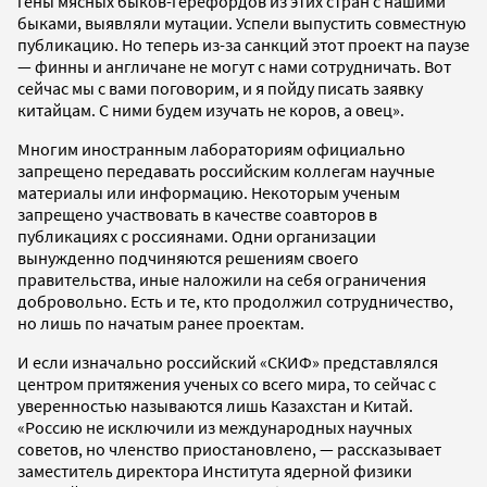
гены мясных быков-герефордов из этих стран с нашими
быками, выявляли мутации. Успели выпустить совместную
публикацию. Но теперь из-за санкций этот проект на паузе
— финны и англичане не могут с нами сотрудничать. Вот
сейчас мы с вами поговорим, и я пойду писать заявку
китайцам. С ними будем изучать не коров, а овец».
Многим иностранным лабораториям официально
запрещено передавать российским коллегам научные
материалы или информацию. Некоторым ученым
запрещено участвовать в качестве соавторов в
публикациях с россиянами. Одни организации
вынужденно подчиняются решениям своего
правительства, иные наложили на себя ограничения
добровольно. Есть и те, кто продолжил сотрудничество,
но лишь по начатым ранее проектам.
И если изначально российский «СКИФ» представлялся
центром притяжения ученых со всего мира, то сейчас с
уверенностью называются лишь Казахстан и Китай.
«Россию не исключили из международных научных
советов, но членство приостановлено, — рассказывает
заместитель директора Института ядерной физики