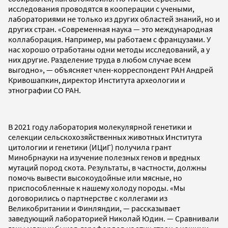
исследования проводятся в кооперации с учеными,
лабораториями не только из других областей знаний, но и
других стран. «Современная наука — это международная
коллаборация. Например, мы работаем с французами. У
нас хорошо отработаны одни методы исследований, а у
них другие. Разделение труда в любом случае всем
выгодно», — объясняет член-корреспондент РАН Андрей
Кривошапкин, директор Института археологии и
этнографии СО РАН.
В 2021 году лаборатория молекулярной генетики и
селекции сельскохозяйственных животных Института
цитологии и генетики (ИЦиГ) получила грант
Минобрнауки на изучение полезных генов и вредных
мутаций пород скота. Результаты, в частности, должны
помочь вывести высокоудойные или мясные, но
приспособленные к нашему холоду породы. «Мы
договорились о партнерстве с коллегами из
Великобритании и Финляндии, — рассказывает
заведующий лабораторией Николай Юдин. — Сравнивали