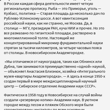
В России каждая сфера деятельности имеет четкую
региональную прописку. Рыба — это Приморье, уголь —
Кузбасс, политика — Старая площадь да несколько дач по
Рублево-Успенскому шоссе. А вот квинтэссенция
российской науки, как ни странно, не Москва. Да, в
столице — МГУ, президиум РАН, куча НИИ и прочее. Но это
все размазано по гигантской площади, растворено в
многомиллионной толпе. Настоящий же
концентрированный микромир фундаментальной науки
спрятан за тысячи километров, за четыре часовых пояса
от столицы. В новосибирском Академгородке.
«Мы отличаемся от наукоградов, таких как Обнинск или
Дубна, там занимаются преимущественно «одной» наукой,
— объясняет Анастасия Близнюк, хозяйка «Интегрального
музея-квартиры Академгородка». — А здесь в конце 1950-х
создан первый в мире междисциплинарный научный
центр — Сибирское отделение Академии наук СССР».
Фактически в 1958 году в Новосибирске на случай войны
создали «резервную копию» Академии наук. В уютном
городке между лесом и пляжем Обского моря были
спроектированы институты по всем основным