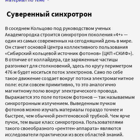
Суверенный синхротрон
В соседнем Кольцово под руководством ученых
Академгородка строится синхротрон поколения «4+» —
один из самых современных на сегодняшний день в мире.
Он станет основой Центра коллективного пользования
«Сибирский кольцевой источник фотонов» (ЦКП «СКИФ»).
В отличие от коллайдера, где заряженные частицы
разгоняют для столкновений, здесь по кругу периметром
476 м будет носиться поток электронов. Само по себе
такое движение создает вокруг потока электромагнитное
поле: если совсем примитивно, то это аналогично
магнитному полю вокруг электрического провода.
Выражается это поле потоком фотонов — так называемым
синхротронным излучением. Выведенным пучком
фотонов можно изучать материалы гораздо точнее и
быстрее, чем обычной рентгеновской трубкой. Чем ярче
пучок, тем выше класс синхротрона. Пользователями
такого своеобразного «рентген-аппарата» являются
исследователи практически из всех областей знаний.