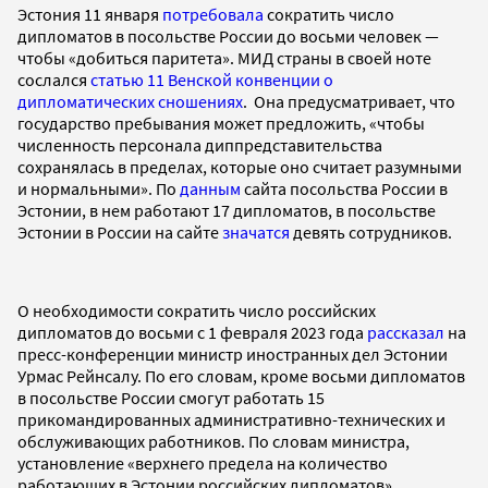
Эстония 11 января
потребовала
сократить число
дипломатов в посольстве России до восьми человек —
чтобы «добиться паритета». МИД страны в своей ноте
сослался
статью 11 Венской конвенции о
дипломатических сношениях
. Она предусматривает, что
государство пребывания может предложить, «чтобы
численность персонала диппредставительства
сохранялась в пределах, которые оно считает разумными
и нормальными». По
данным
сайта посольства России в
Эстонии, в нем работают 17 дипломатов, в посольстве
Эстонии в России на сайте
значатся
девять сотрудников.
О необходимости сократить число российских
дипломатов до восьми с 1 февраля 2023 года
рассказал
на
пресс-конференции министр иностранных дел Эстонии
Урмас Рейнсалу. По его словам, кроме восьми дипломатов
в посольстве России смогут работать 15
прикомандированных административно-технических и
обслуживающих работников. По словам министра,
установление «верхнего предела на количество
работающих в Эстонии российских дипломатов»