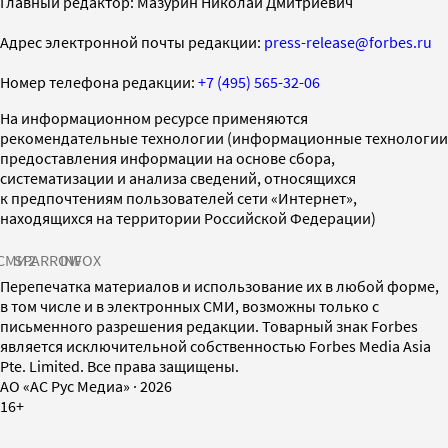
Главный редактор: Мазурин Николай Дмитриевич
Адрес электронной почты редакции:
press-release@forbes.ru
Номер телефона редакции:
+7 (495) 565-32-06
На информационном ресурсе применяются
рекомендательные технологии (информационные технологии
предоставления информации на основе сбора,
систематизации и анализа сведений, относящихся
к предпочтениям пользователей сети «Интернет»,
находящихся на территории Российской Федерации)
СМИ2
SPARROW
INFOX
Перепечатка материалов и использование их в любой форме,
в том числе и в электронных СМИ, возможны только с
письменного разрешения редакции. Товарный знак Forbes
является исключительной собственностью Forbes Media Asia
Pte. Limited. Все права защищены.
AO «АС Рус Медиа»
·
2026
16+