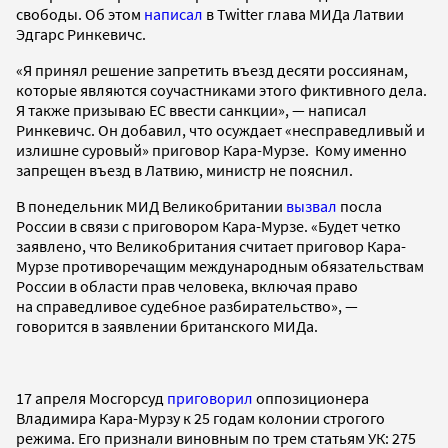
свободы. Об этом
написал
в Twitter глава МИДа Латвии
Эдгарс Ринкевичс.
«Я принял решение запретить въезд десяти россиянам,
которые являются соучастниками этого фиктивного дела.
Я также призываю ЕС ввести санкции», — написал
Ринкевичс. Он добавил, что осуждает «несправедливый и
излишне суровый» приговор Кара-Мурзе. Кому именно
запрещен въезд в Латвию, министр не пояснил.
В понедельник МИД Великобритании
вызвал
посла
России в связи с приговором Кара-Мурзе. «Будет четко
заявлено, что Великобритания считает приговор Кара-
Мурзе противоречащим международным обязательствам
России в области прав человека, включая право
на справедливое судебное разбирательство», —
говорится в заявлении британского МИДа.
17 апреля Мосгорсуд
приговорил
оппозиционера
Владимира Кара-Мурзу к 25 годам колонии строгого
режима. Его признали виновным по трем статьям УК: 275