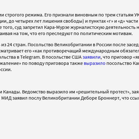
и строгого режима. Его признали виновным по трем статьям УК:
ии, до четырех лет лишения свободы) и пунктах «г» и «д» част
того, суд запретил Кара-Мурзе журналистскую деятельность на
аивая на том, что его преследуют по политическим мотивам.
из 24 стран. Посольство Великобритании в России после засед
матривает его «как противоречащий международным обязатель
льства в Telegram. В посольстве США
заявили
, что приговор «
жаление» по поводу приговора также
выразило
посольство Кан
ссии.
 Канады. Ведомство выразило им «решительный протест», заяв
. МИД заявил послу Великобритании Деборе Броннерт, что ссы