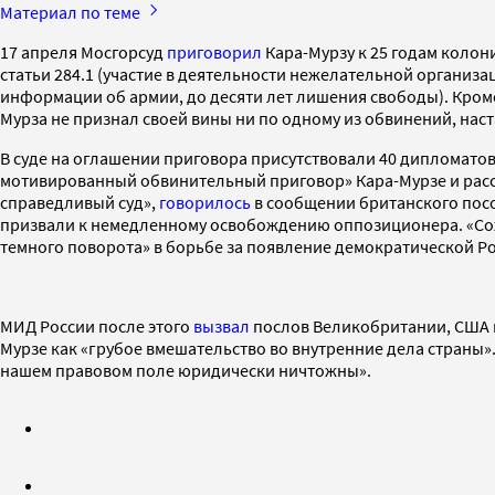
Материал по теме
17 апреля Мосгорсуд
приговорил
Кара-Мурзу к 25 годам колони
статьи 284.1 (участие в деятельности нежелательной организац
информации об армии, до десяти лет лишения свободы). Кроме 
Мурза не признал своей вины ни по одному из обвинений, наст
В суде на оглашении приговора присутствовали 40 дипломатов 
мотивированный обвинительный приговор» Кара-Мурзе и расс
справедливый суд»,
говорилось
в сообщении британского посо
призвали к немедленному освобождению оппозиционера. «Со
темного поворота» в борьбе за появление демократической Ро
МИД России после этого
вызвал
послов Великобритании, США и
Мурзе как «грубое вмешательство во внутренние дела страны»
нашем правовом поле юридически ничтожны».