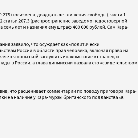
 275 (госизмена, двадцать лет лишения свободы), части 1
и 2 статьи 207.3 (распространение заведомо недостоверной
 семь лет и назначил ему штраф 400 000 рублей. Сам Кара-
ания заявило, что осуждает как «политически
ствам России в области прав человека, включая право на
является попыткой заглушить инакомыслие в стране», и
ады в России, а глава дипмиссии назвала его «свидетельством
ив, что расценивает комментарии по поводу приговора Кара-
лки на наличие у Кара-Мурзы британского подданства «в