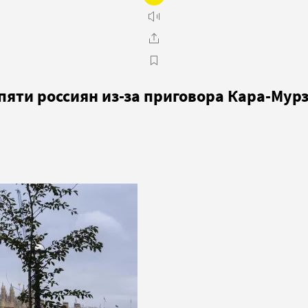
пяти россиян из-за приговора Кара-Мур