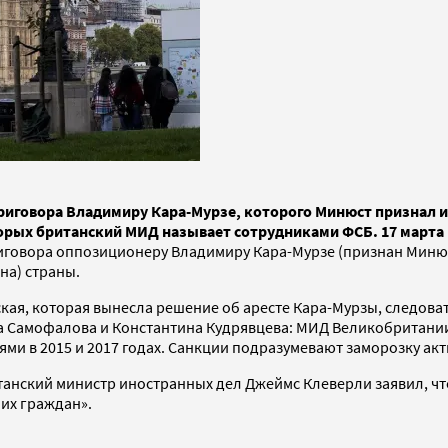
риговора Владимиру Кара-Мурзе, которого Минюст признал и
торых британский МИД называет сотрудниками ФСБ. 17 марта 
риговора оппозиционеру Владимиру Кара-Мурзе (признан Миню
а) страны.
ская, которая вынесла решение об аресте Кара-Мурзы, следов
ра Самофалова и Константина Кудрявцева: МИД Великобритани
ми в 2015 и 2017 годах. Санкции подразумевают заморозку акти
анский министр иностранных дел Джеймс Клеверли заявил, что 
их граждан».