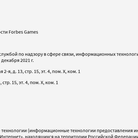
сти Forbes Games
службой по надзору в сфере связи, информационных технолог
декабря 2021 г.
я, д. 13, стр. 15, эт. 4, пом. X, ком. 1
тр. 15, эт. 4, пом. X, ком. 1
технологии (информационные технологии предоставления инф
«Интернет», находящихся на территории Российской Федераци