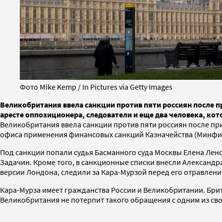
Фото Mike Kemp / In Pictures via Getty Images
Великобритания ввела санкции против пяти россиян после п
аресте оппозиционера, следователи и еще два человека, ко
Великобритания ввела санкции против пяти россиян после п
офиса применения финансовых санкций Казначейства (Минфин
Под санкции попали судья Басманного суда Москвы Елена Лен
Задачин. Кроме того, в санкционные списки внесли Александ
версии Лондона, следили за Кара-Мурзой перед его отравления
Кара-Мурза имеет гражданства России и Великобритании. Брит
Великобритания не потерпит такого обращения с одним из сво