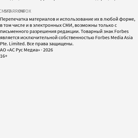
СМИ2
SPARROW
INFOX
Перепечатка материалов и использование их в любой форме,
в том числе и в электронных СМИ, возможны только с
письменного разрешения редакции. Товарный знак Forbes
является исключительной собственностью Forbes Media Asia
Pte. Limited. Все права защищены.
AO «АС Рус Медиа»
·
2026
16+