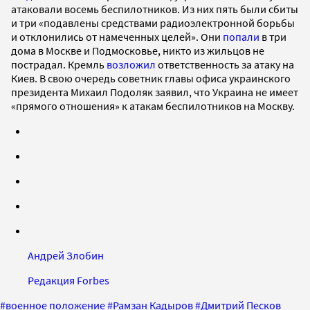
атаковали восемь беспилотников. Из них пять были сбиты
и три «подавлены средствами радиоэлектронной борьбы
и отклонились от намеченных целей». Они
попали
в три
дома в Москве и Подмосковье, никто из жильцов не
пострадал. Кремль
возложил
ответственность за атаку на
Киев. В свою очередь советник главы офиса украинского
президента Михаил Подоляк заявил, что Украина не имеет
«прямого отношения» к атакам беспилотников на Москву.
Андрей Злобин
Редакция Forbes
#
военное положение
#
Рамзан Кадыров
#
Дмитрий Песков