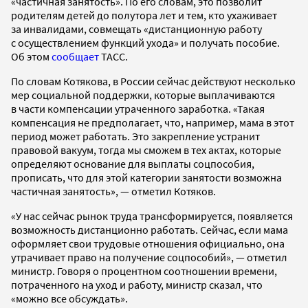
«частичная занятость». По его словам, это позволит
родителям детей до полутора лет и тем, кто ухаживает
за инвалидами, совмещать «дистанционную работу
с осуществлением функций ухода» и получать пособие.
Об этом
сообщает
ТАСС.
По словам Котякова, в России сейчас действуют несколько
мер социальной поддержки, которые выплачиваются
в части компенсации утраченного заработка. «Такая
компенсация не предполагает, что, например, мама в этот
период может работать. Это закрепление устранит
правовой вакуум, тогда мы сможем в тех актах, которые
определяют основание для выплаты соцпособия,
прописать, что для этой категории занятости возможна
частичная занятость», — отметил Котяков.
«У нас сейчас рынок труда трансформируется, появляется
возможность дистанционно работать. Сейчас, если мама
оформляет свои трудовые отношения официально, она
утрачивает право на получение соцпособий», — отметил
министр. Говоря о процентном соотношении времени,
потраченного на уход и работу, министр сказал, что
«можно все обсуждать».