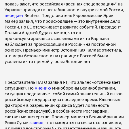
показывают, что российская «военная спецоперация»* на
Украине приводит к нестабильности внутри самой России,
передает
Reuters. Представитель Еврокомиссии Эрик
Мамер заявил, что происходящее — это внутреннее дело
России, но ЕС отслеживает развитие событий. Президент
Польши Анджей Дуда отметил, что он
проконсультировался с союзниками и что Варшава
наблюдает за происходящим в России «на постоянной
основе». Премьер-министр Эстонии Кая Каллас отметила,
что меры безопасности на границе с Россией были
усилены и что прямой угрозы Эстонии нет.
Представитель НАТО заявил FT, что альянс «отслеживает
ситуацию». По
мнению
Минобороны Великобритании,
ситуация представляет собой самый значительный вызов
российскому государству за последнее время. Ключевым
фактором в разрешении кризиса будет лояльность
российских спецслужб, в особенности Росгвардии,
считает министерство. Премьер-министр Великобритании
Риши Сунак
заявил
, что находится на связи с союзниками,
и призвал все стороны быть ответственными и защищать