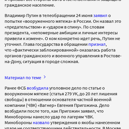
гражданское население.
Владимир Путин в телеобращении 24 июня
заявил
о
попытке «вооруженного мятежа» в России. Он назвал это
«предательством» и «ударом в спину». По словам
президента, «непомерные амбиции и личные интересы
привели к измене». О ком конкретно идет речь, Путин не
уточнил. Глава государства в обращении
признал
,
что «фактически заблокированной» оказалась работа
органов гражданского и военного управления в Ростове-
на-Дону, ситуация в городе сложная.
Материал по теме
Ранее ФСБ
возбудила
уголовное дело по статье о
вооруженном мятеже (статья 279 УК, до 20 лет лишения
свободы) в отношении основателя частной военной
компании (ЧВК) «Вагнер» Евгения Пригожина. Дело
возбудили после того, как Пригожин заявил, что
Минобороны нанесло удар по лагерям ЧВК.
Минобороны
назвало
утверждения о якобы нанесенном
ударе не соответствующими действительности. В Москве,