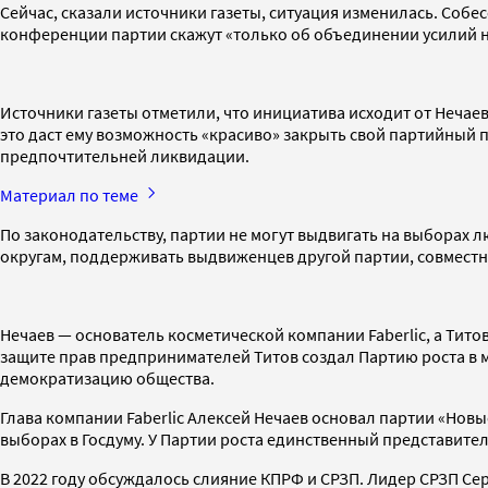
Сейчас, сказали источники газеты, ситуация изменилась. Собес
конференции партии скажут «только об объединении усилий н
Источники газеты отметили, что инициатива исходит от Нечаев
это даст ему возможность «красиво» закрыть свой партийный п
предпочтительней ликвидации.
Материал по теме
По законодательству, партии не могут выдвигать на выборах
округам, поддерживать выдвиженцев другой партии, совмест
Нечаев — основатель косметической компании Faberlic, а Ти
защите прав предпринимателей Титов создал Партию роста в м
демократизацию общества.
Глава компании Faberlic Алексей Нечаев основал партии «Новы
выборах в Госдуму. У Партии роста единственный представите
В 2022 году обсуждалось слияние КПРФ и СРЗП. Лидер СРЗП Се