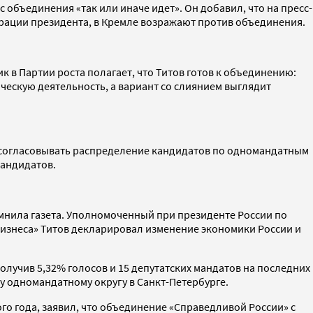
с объединения «так или иначе идет». Он добавил, что на пресс-
трации президента, в Кремле возражают против объединения.
к в Партии роста полагает, что Титов готов к объединению:
ическую деятельность, а вариант со слиянием выглядит
ут согласовывать распределение кандидатов по одномандатным
кандидатов.
омнила газета. Уполномоченный при президенте России по
 бизнеса» Титов декларировал изменение экономики России и
получив 5,32% голосов и 15 депутатских мандатов на последних
у одномандатному округу в Санкт-Петербурге.
го года, заявил, что объединение «Справедливой России» с