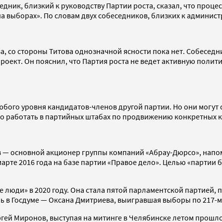
едник, близкий к руководству Партии роста, сказал, что процес
а выборах». По словам двух собеседников, близких к админис
а, со стороны Титова однозначной ясности пока нет. Собеседни
роект. Он пояснил, что Партия роста не ведет активную полит
 любого уровня кандидатов-членов другой партии. Но они мог
но работать в партийных штабах по продвижению конкретных 
тов — основной акционер группы компаний «Абрау-Дюрсо», нап
арте 2016 года на базе партии «Правое дело». Целью «партии
е люди» в 2020 году. Она стала пятой парламентской партией, 
ль в Госдуме — Оксана Дмитриева, выигравшая выборы по 217-м
ргей Миронов, выступая на митинге в Челябинске летом прошло