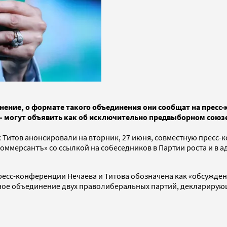
ение, о формате такого объединения они сообщат на пресс-
 могут объявить как об исключительно предвыборном союзе,
 Титов анонсировали на вторник, 27 июня, совместную пресс-
оммерсантъ» со ссылкой на собеседников в Партии роста и в 
ресс-конференции Нечаева и Титова обозначена как «обсужде
ное объединение двух праволиберальных партий, декларирующ