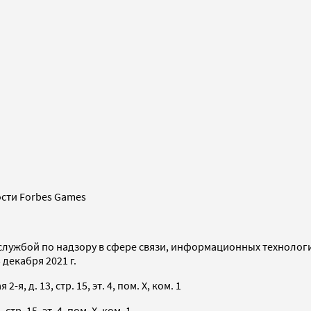
сти Forbes Games
службой по надзору в сфере связи, информационных технолог
декабря 2021 г.
я, д. 13, стр. 15, эт. 4, пом. X, ком. 1
тр. 15, эт. 4, пом. X, ком. 1