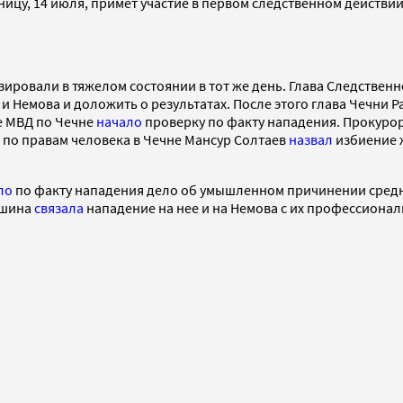
ницу, 14 июля, примет участие в первом следственном действии
зировали в тяжелом состоянии в тот же день. Глава Следстве
и Немова и доложить о результатах. После этого глава Чечни 
е МВД по Чечне
начало
проверку по факту нападения. Прокуро
по правам человека в Чечне Мансур Солтаев
назвал
избиение 
ло
по факту нападения дело об умышленном причинении средней 
лашина
связала
нападение на нее и на Немова с их профессиона