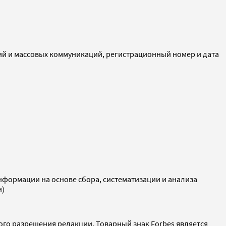
ий и массовых коммуникаций, регистрационный номер и дата
ормации на основе сбора, систематизации и анализа
и)
ого разрешения редакции. Товарный знак Forbes является