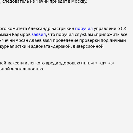
, следователь из Чечни приедет в Москву.
нного комитета Александр Бастрыкин
поручил
управлению СК
Рамзан Кадыров
заявил
, что поручил службам «приложить все
р Чечни Арсан Адаев взял проведение проверки под личный
журналистки и адвоката «дерзкой, диверсионной
тяжести и легкого вреда здоровью (п.п. «г», «д», «з»
льной деятельностью.