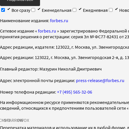
Все сразу
Еженедельная
Ежедневная
Ново
Наименование издания:
forbes.ru
Cетевое издание «
forbes.ru
» зарегистрировано Федеральной 
принятия решения о регистрации: серия Эл № ФС77-82431 от 23 
Адрес редакции, издателя: 123022, г. Москва, ул. Звенигородская 2-
Адрес редакции: 123022, г. Москва, ул. Звенигородская 2-я, д. 13, с
Главный редактор: Мазурин Николай Дмитриевич
Адрес электронной почты редакции:
press-release@forbes.ru
Номер телефона редакции:
+7 (495) 565-32-06
На информационном ресурсе применяются рекомендательные 
сведений, относящихся к предпочтениям пользователей сети 
СМИ2
SPARROW
INFOX
Перепечатка материалов и использование их в любой форме, в