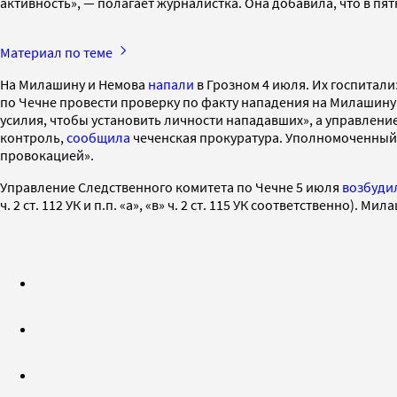
активность», — полагает журналистка. Она добавила, что в пят
Материал по теме
На Милашину и Немова
напали
в Грозном 4 июля. Их госпитали
по Чечне провести проверку по факту нападения на Милашину 
усилия, чтобы установить личности нападавших», а управлени
контроль,
сообщила
чеченская прокуратура. Уполномоченный 
провокацией».
Управление Следственного комитета по Чечне 5 июля
возбуди
ч. 2 ст. 112 УК и п.п. «а», «в» ч. 2 ст. 115 УК соответственно). Ми