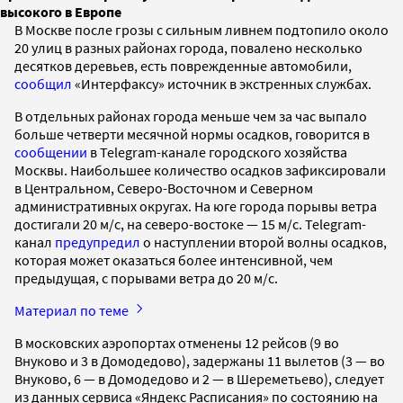
высокого в Европе
В Москве после грозы с сильным ливнем подтопило около
20 улиц в разных районах города, повалено несколько
десятков деревьев, есть поврежденные автомобили,
сообщил
«Интерфаксу» источник в экстренных службах.
В отдельных районах города меньше чем за час выпало
больше четверти месячной нормы осадков, говорится в
сообщении
в Telegram-канале городского хозяйства
Москвы. Наибольшее количество осадков зафиксировали
в Центральном, Северо-Восточном и Северном
административных округах. На юге города порывы ветра
достигали 20 м/с, на северо-востоке — 15 м/с. Telegram-
канал
предупредил
о наступлении второй волны осадков,
которая может оказаться более интенсивной, чем
предыдущая, с порывами ветра до 20 м/с.
Материал по теме
В московских аэропортах отменены 12 рейсов (9 во
Внуково и 3 в Домодедово), задержаны 11 вылетов (3 — во
Внуково, 6 — в Домодедово и 2 — в Шереметьево), следует
из данных сервиса «Яндекс Расписания» по состоянию на