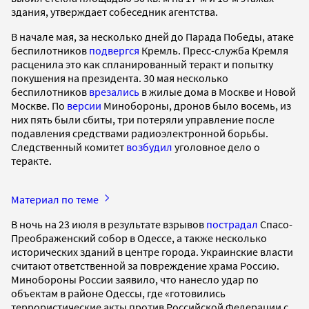
здания, утверждает собеседник агентства.
В начале мая, за несколько дней до Парада Победы, атаке
беспилотников
подвергся
Кремль. Пресс-служба Кремля
расценила это как спланированный теракт и попытку
покушения на президента. 30 мая несколько
беспилотников
врезались
в жилые дома в Москве и Новой
Москве. По
версии
Минобороны, дронов было восемь, из
них пять были сбиты, три потеряли управление после
подавления средствами радиоэлектронной борьбы.
Следственный комитет
возбудил
уголовное дело о
теракте.
Материал по теме
В ночь на 23 июля в результате взрывов
пострадал
Спасо-
Преображенский собор в Одессе, а также несколько
исторических зданий в центре города. Украинские власти
считают ответственной за повреждение храма Россию.
Минобороны России заявило, что нанесло удар по
объектам в районе Одессы, где «готовились
террористические акты против Российской Федерации с