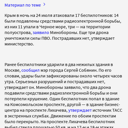
Материал по теме
Крым в ночь на 24 июля атаковали 17 беспилотников: 14
были подавлены средствами радиоэлектронной борьбы,
из них 11 упали в Черное море, три — на территории
полуострова,
заявило
Минобороны. Еще три дрона
уничтожили силы ПВО. Пострадавших нет, утверждает
министерство.
Ранее беспилотники ударили в два нежилых здания в
Москве,
сообщил
мэр города Сергей Собянин. По его
словам, удары были зафиксированы около четырех часов
утра. Серьезных разрушений и пострадавших нет,
утверждает он. Минобороны заявило, что два дрона
подавили средствами радиоэлектронной борьбы и они
потерпели крушение. Один беспилотник попал в здание
на Комсомольском проспекте, другой — в здание бизнес-
центра на проспекте Лихачева,
утверждает
источник ТАСС
в экстренных службах. Движение по обоим проспектам
было перекрыто. На проспекте Лихачева беспилотник
выбил стекла площадью 50 кв. м на 17-м и 18-м этажах