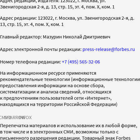
Адрес редакции, издателя: 123022, г. Москва, ул.
Звенигородская 2-я, д. 13, стр. 15, эт. 4, пом. X, ком. 1
Адрес редакции: 123022, г. Москва, ул. Звенигородская 2-я, д.
13, стр. 15, эт. 4, пом. X, ком. 1
Главный редактор: Мазурин Николай Дмитриевич
Адрес электронной почты редакции:
press-release@forbes.ru
Номер телефона редакции:
+7 (495) 565-32-06
На информационном ресурсе применяются
рекомендательные технологии (информационные технологии
предоставления информации на основе сбора,
систематизации и анализа сведений, относящихся
к предпочтениям пользователей сети «Интернет»,
находящихся на территории Российской Федерации)
СМИ2
SPARROW
INFOX
Перепечатка материалов и использование их в любой форме,
в том числе и в электронных СМИ, возможны только с
письменного разрешения редакции. Товарный знак Forbes