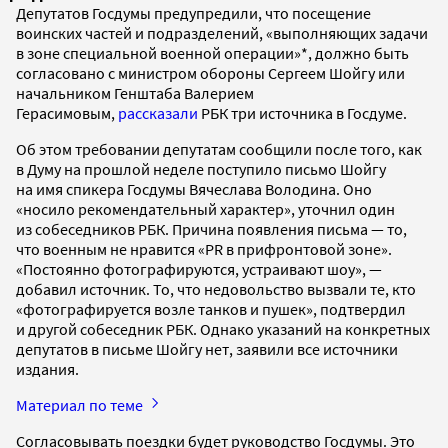
Депутатов Госдумы предупредили, что посещение
воинских частей и подразделений, «выполняющих задачи
в зоне специальной военной операции»*, должно быть
согласовано с министром обороны Сергеем Шойгу или
начальником Генштаба Валерием
Герасимовым,
рассказали
РБК три источника в Госдуме.
Об этом требовании депутатам сообщили после того, как
в Думу на прошлой неделе поступило письмо Шойгу
на имя спикера Госдумы Вячеслава Володина. Оно
«носило рекомендательный характер», уточнил один
из собеседников РБК. Причина появления письма — то,
что военным не нравится «PR в прифронтовой зоне».
«Постоянно фотографируются, устраивают шоу», —
добавил источник. То, что недовольство вызвали те, кто
«фотографируется возле танков и пушек», подтвердил
и другой собеседник РБК. Однако указаний на конкретных
депутатов в письме Шойгу нет, заявили все источники
издания.
Материал по теме
Согласовывать поездки будет руководство Госдумы. Это