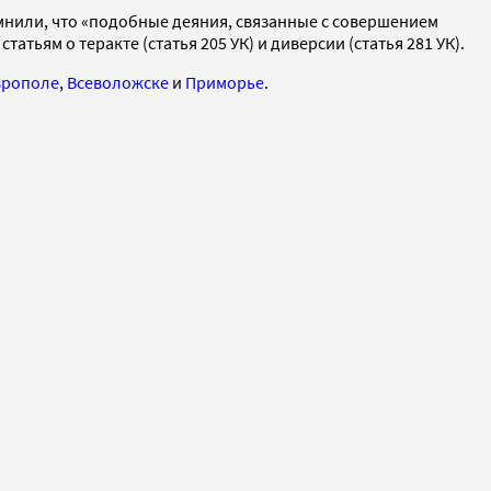
нили, что «подобные деяния, связанные с совершением
ям о теракте (статья 205 УК) и диверсии (статья 281 УК).
врополе
,
Всеволожске
и
Приморье
.