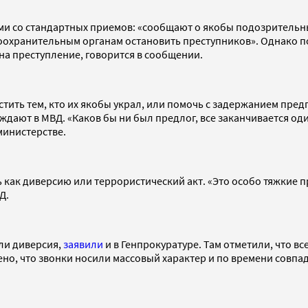
и со стандартных приемов: «сообщают о якобы подозрительных 
охранительным органам остановить преступников». Однако по
на преступление, говорится в сообщении.
ить тем, кто их якобы украл, или помочь с задержанием пред
ждают в МВД. «Каков бы ни был предлог, все заканчивается о
министерстве.
 как диверсию или террористический акт. «Это особо тяжкие 
Д.
или диверсия,
заявили
и в Генпрокуратуре. Там отметили, что в
ено, что звонки носили массовый характер и по времени совп