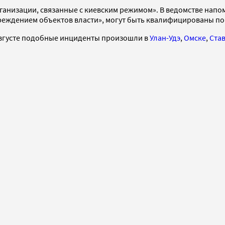
низации, связанные с киевским режимом». В ведомстве напом
ением объектов власти», могут быть квалифицированы по стать
 августе подобные инциденты произошли в
Улан-Удэ
,
Омске
,
Ста