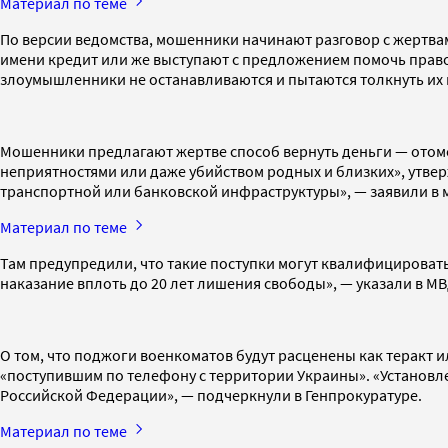
Материал по теме
По версии ведомства, мошенники начинают разговор с жертвам
имени кредит или же выступают с предложением помочь право
злоумышленники не останавливаются и пытаются толкнуть их 
Мошенники предлагают жертве способ вернуть деньги — отомст
неприятностями или даже убийством родных и близких», утвер
транспортной или банковской инфраструктуры», — заявили в 
Материал по теме
Там предупредили, что такие поступки могут квалифицировать
наказание вплоть до 20 лет лишения свободы», — указали в МВ
О том, что поджоги военкоматов будут расценены как теракт 
«поступившим по телефону с территории Украины». «Установл
Российской Федерации», — подчеркнули в Генпрокуратуре.
Материал по теме