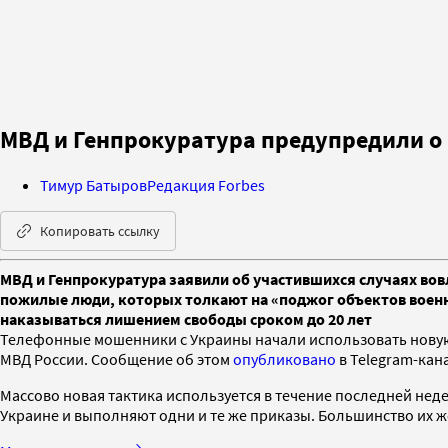
МВД и Генпрокуратура предупредили о
Тимур Батыров
Редакция Forbes
Копировать ссылку
МВД и Генпрокуратура заявили об участившихся случаях во
пожилые люди, которых толкают на «поджог объектов военн
наказываться лишением свободы сроком до 20 лет
Телефонные мошенники с Украины начали использовать новую т
МВД России. Сообщение об этом
опубликовано
в Telegram-кан
Массово новая тактика используется в течение последней нед
Украине и выполняют одни и те же приказы. Большинство их ж