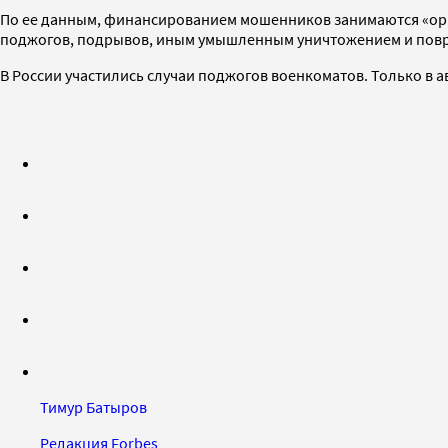
По ее данным, финансированием мошенников занимаются «орга
поджогов, подрывов, иным умышленным уничтожением и поврежд
В России участились случаи поджогов военкоматов. Только в
Тимур Батыров
Редакция Forbes