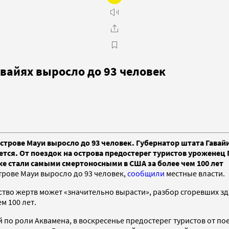
вайях выросло до 93 человек
острове Мауи выросло до 93 человек. Губернатор штата Гава
тся. От поездок на острова предостерег туристов уроженец 
же стали самыми смертоносными в США за более чем 100 лет
трове Мауи выросло до 93 человек,
сообщили
местные власти.
ство жертв может «значительно вырасти», разбор сгоревших з
м 100 лет.
о роли Аквамена, в воскресенье предостерег туристов от поез