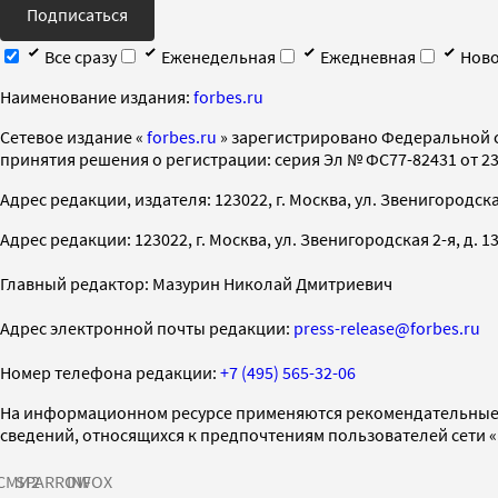
Подписаться
Все сразу
Еженедельная
Ежедневная
Ново
Наименование издания:
forbes.ru
Cетевое издание «
forbes.ru
» зарегистрировано Федеральной 
принятия решения о регистрации: серия Эл № ФС77-82431 от 23 
Адрес редакции, издателя: 123022, г. Москва, ул. Звенигородская 2-
Адрес редакции: 123022, г. Москва, ул. Звенигородская 2-я, д. 13, с
Главный редактор: Мазурин Николай Дмитриевич
Адрес электронной почты редакции:
press-release@forbes.ru
Номер телефона редакции:
+7 (495) 565-32-06
На информационном ресурсе применяются рекомендательные 
сведений, относящихся к предпочтениям пользователей сети 
СМИ2
SPARROW
INFOX