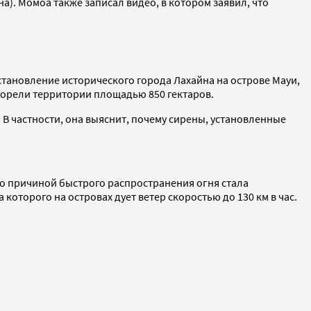
а). Момоа также записал видео, в котором заявил, что
становление исторического города Лахайна на острове Мауи,
горели территории площадью 850 гектаров.
В частности, она выяснит, почему сирены, установленные
то причиной быстрого распространения огня стала
которого на островах дует ветер скоростью до 130 км в час.