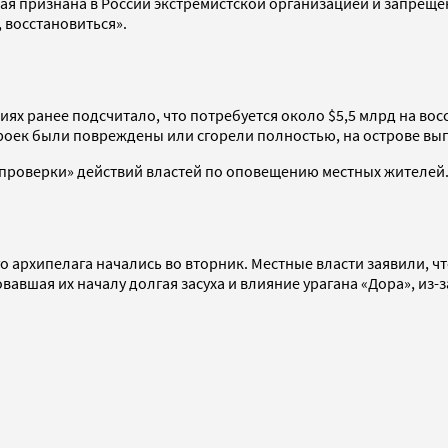
ая признана в России экстремистской организацией и запрещен
 восстановиться».
ях ранее подсчитало, что потребуется около $5,5 млрд на вос
троек были повреждены или сгорели полностью, на острове вы
проверки» действий властей по оповещению местных жителей. 
о архипелага начались во вторник. Местные власти заявили, ч
шая их началу долгая засуха и влияние урагана «Дора», из-за 