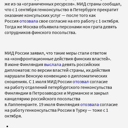
же из-за «ограниченных ресурсов». МИД страны сообщал,
что с 1 сентября генконсульство в Петербурге прекратит
оказание консульских услуг — после того как
Россия
отозвала
свое согласие на его работу с 1 октября.
Тогда же Москва объявила персонами нон грата девять
сотрудников финского посольства.
МИД России заявил, что такие меры стали ответом
на «конфронтационные действия финских властей».
В июне Финляндия
выслала
девять российских
дипломатов: по версии властей страны, их действия
нарушали Венскую конвенцию о дипломатических
сношениях. С 1 июля МИД России
отозвал
согласие
на работу отделений петербургского генконсульства
Финляндии в Петрозаводске и Мурманске и закрыл
канцелярию российского посольства
в Лаппеенранте. 19 июля Финляндия
отозвала
согласие
на работу генконсульства России в Турку — тоже с 1
октября.