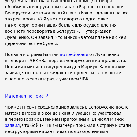
уведомила об отказе выполнять нормы Договора
об обычных вооруженных силах в Европе в отношении
Белоруссии, и это «опасный шаг». «Как мы должны на все
это реагировать? Я уже не говорю о подготовке
на их территории наших беглых для осуществления
военного переворота в Беларуси», — утверждает
Лукашенко. Он заявил, что Минск «в этом плане ни с кем
церемониться не будет».
Польша и страны Балтии
потребовали
от Лукашенко
выдворить ЧВК «Вагнер» из Белоруссии в конце августа.
Польский министр внутренних дел Мариуш Каминьский
заявил, что страны ожидают «инциденты, в том числе
и военного характера», с участием ЧВК.
Материал по теме
ЧВК «Вагнер» передислоцировалась в Белоруссию после
мятежа в России в конце июня: Лукашенко участвовал
в переговорах с Евгением Пригожиным. 14 июля Минск
заявил
, что бойцы ЧВК «Вагнер» прибыли в страну и стали
инструкторами на занятиях с подразделениями