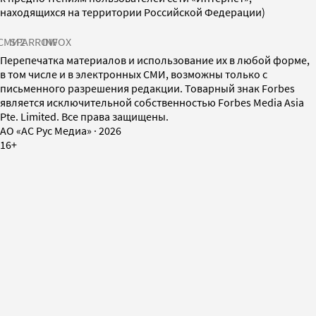
находящихся на территории Российской Федерации)
СМИ2
SPARROW
INFOX
Перепечатка материалов и использование их в любой форме,
в том числе и в электронных СМИ, возможны только с
письменного разрешения редакции. Товарный знак Forbes
является исключительной собственностью Forbes Media Asia
Pte. Limited. Все права защищены.
AO «АС Рус Медиа»
·
2026
16+