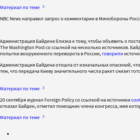
Материал по теме
NBC News направил запрос о комментарии в Минобороны Росс
Администрация Байдена близка к тому, чтобы объявить о пост
The Washington Post со ссылкой на несколько источников. Бай
попытки вооруженного переворота в России,
говорили
источни
Администрация Байдена отошла от изначальных опасений, что
тем, что передача Киеву значительного числа ракет снизит го
Материал по теме
20 сентября журнал Foreign Policy со ссылкой на источники
соо
отказал Байден, отметил помощник члена конгресса, имя кото
Материал по теме