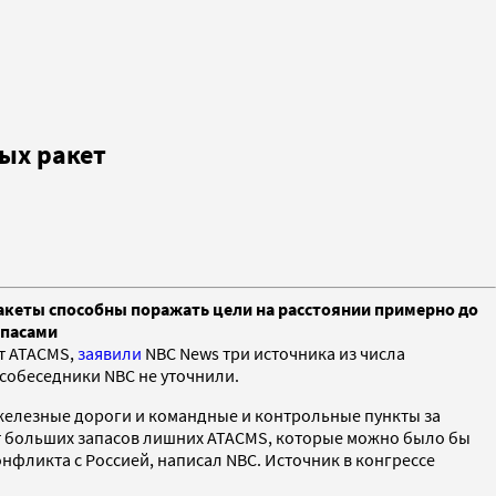
ых ракет
ракеты способны поражать цели на расстоянии примерно до
ипасами
т ATACMS,
заявили
NBC News три источника из числа
 собеседники NBC не уточнили.
 железные дороги и командные и контрольные пункты за
ет больших запасов лишних ATACMS, которые можно было бы
нфликта с Россией, написал NBC. Источник в конгрессе