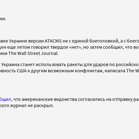
ии.
авке Украине версии ATACMS не с единой боеголовкой, а с бо
ден еще летом говорил твердое «нет», но затем сообщил, что в
ки The Wall Street Journal.
 Украина станет использовать ракеты для ударов по российс
товность США к другим возможным конфликтам, написала The Wa
бщил
, что американские ведомства согласились на отправку рак
рого журнал не раскрыл.