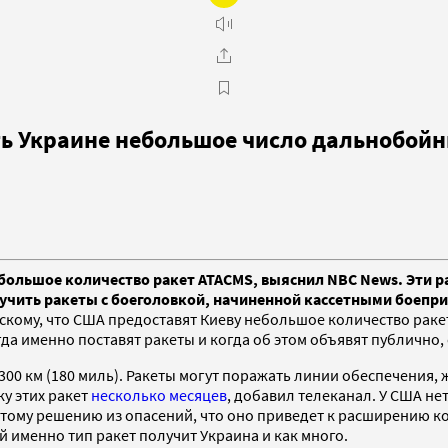
ь Украине небольшое число дальнобойн
ебольшое количество ракет ATACMS, выяснил NBC News. Эти 
лучить ракеты с боеголовкой, начиненной кассетными боепр
кому, что США предоставят Киеву небольшое количество раке
да именно поставят ракеты и когда об этом объявят публично,
00 км (180 миль). Ракеты могут поражать линии обеспечения,
у этих ракет
несколько месяцев
, добавил телеканал. У США н
этому решению из опасений, что оно приведет к расширению ко
 именно тип ракет получит Украина и как много.