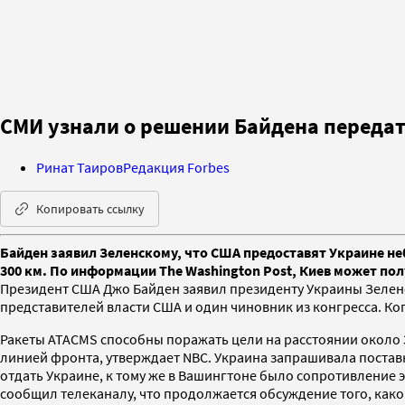
СМИ узнали о решении Байдена передат
Ринат Таиров
Редакция Forbes
Копировать ссылку
Байден заявил Зеленскому, что США предоставят Украине н
300 км. По информации The Washington Post, Киев может по
Президент США Джо Байден заявил президенту Украины Зеленс
представителей власти США и один чиновник из конгресса. Ког
Ракеты ATACMS способны поражать цели на расстоянии около 3
линией фронта, утверждает NBC. Украина запрашивала поставк
отдать Украине, к тому же в Вашингтоне было сопротивление 
сообщил телеканалу, что продолжается обсуждение того, какой