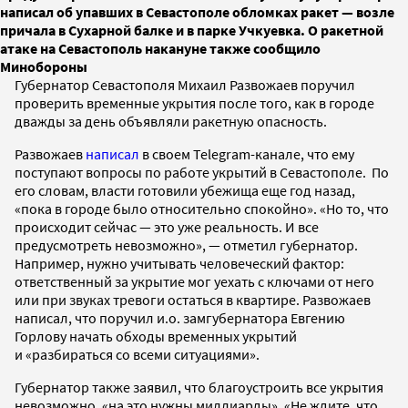
написал об упавших в Севастополе обломках ракет — возле
причала в Сухарной балке и в парке Учкуевка. О ракетной
атаке на Севастополь накануне также сообщило
Минобороны
Губернатор Севастополя Михаил Развожаев поручил
проверить временные укрытия после того, как в городе
дважды за день объявляли ракетную опасность.
Развожаев
написал
в своем Telegram-канале, что ему
поступают вопросы по работе укрытий в Севастополе. По
его словам, власти готовили убежища еще год назад,
«пока в городе было относительно спокойно». «Но то, что
происходит сейчас — это уже реальность. И все
предусмотреть невозможно», — отметил губернатор.
Например, нужно учитывать человеческий фактор:
ответственный за укрытие мог уехать с ключами от него
или при звуках тревоги остаться в квартире. Развожаев
написал, что поручил и.о. замгубернатора Евгению
Горлову начать обходы временных укрытий
и «разбираться со всеми ситуациями».
Губернатор также заявил, что благоустроить все укрытия
невозможно, «на это нужны миллиарды». «Не ждите, что