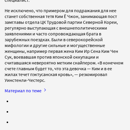
специалист.
Не исключено, что примером для подражания для нее
станет собственная тетя Ким Ё Чжон, занимающая пост
замглавы отдела ЦК Трудовой партии Северной Кореи,
регулярно выступающая с внешнеполитическими
заявлениями и часто сопровождающая брата в
зарубежных поездках. Были в северокорейской
мифологии и другие сильные и могущественные
женщины, например первая жена Ким Ир Сена Ким Чен
Сук, воевавшая против японской оккупации и
считавшаяся невероятно метким снайпером. «В конечном
счете главным будет то, что эта девочка — Ким и в ее
жилах течет пэктусанская кровь», — резюмировал
Уинстенли-Честерс.
Материал по теме