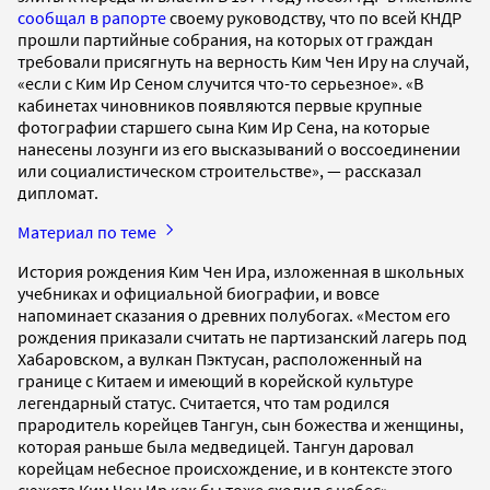
сообщал в рапорте
своему руководству, что по всей КНДР
прошли партийные собрания, на которых от граждан
требовали присягнуть на верность Ким Чен Иру на случай,
«если с Ким Ир Сеном случится что-то серьезное». «В
кабинетах чиновников появляются первые крупные
фотографии старшего сына Ким Ир Сена, на которые
нанесены лозунги из его высказываний о воссоединении
или социалистическом строительстве», — рассказал
дипломат.
Материал по теме
История рождения Ким Чен Ира, изложенная в школьных
учебниках и официальной биографии, и вовсе
напоминает сказания о древних полубогах. «Местом его
рождения приказали считать не партизанский лагерь под
Хабаровском, а вулкан Пэктусан, расположенный на
границе с Китаем и имеющий в корейской культуре
легендарный статус. Считается, что там родился
прародитель корейцев Тангун, сын божества и женщины,
которая раньше была медведицей. Тангун даровал
корейцам небесное происхождение, и в контексте этого
сюжета Ким Чен Ир как бы тоже сходил с небес», —