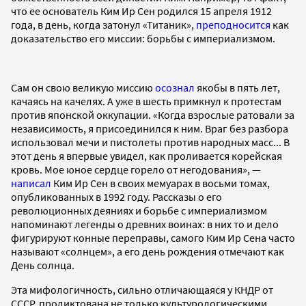
что ее основатель Ким Ир Сен родился 15 апреля 1912
года, в день, когда затонул «Титаник»,
преподносится
как
доказательство его миссии: борьбы с империализмом.
Сам он свою великую миссию
осознал
якобы в пять лет,
качаясь на качелях. А уже в шесть примкнул к протестам
против японской оккупации. «Когда взрослые ратовали за
независимость, я присоединился к ним. Враг без разбора
использовал мечи и пистолеты против народных масс... В
этот день я впервые увидел, как проливается корейская
кровь. Мое юное сердце горело от негодования», —
написал
Ким Ир Сен в своих мемуарах в восьми томах,
опубликованных в 1992 году. Рассказы о его
революционных деяниях и борьбе с империализмом
напоминают легенды о древних воинах: в них то и дело
фигурируют конные переправы, самого Ким Ир Сена часто
называют «солнцем», а его день рождения отмечают как
День солнца.
Эта мифологичность, сильно отличающаяся у КНДР от
СССР, продиктована не только культурологическими