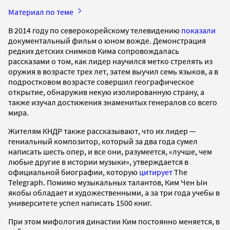
Материал по теме
В 2014 году по северокорейскому телевидению
показали
документальный фильм о юном вожде. Демонстрация
редких детских снимков Кима сопровождалась
рассказами о том, как лидер научился метко стрелять из
оружия в возрасте трех лет, затем выучил семь языков, а в
подростковом возрасте совершил географическое
открытие, обнаружив некую изолированную страну, а
также изучал достижения знаменитых генералов со всего
мира.
Жителям КНДР также рассказывают, что их лидер —
гениальный композитор, который за два года сумел
написать шесть опер, и все они, разумеется, «лучше, чем
любые другие в истории музыки», утверждается в
официальной биографии, которую
цитирует
The
Telegraph. Помимо музыкальных талантов, Ким Чен Ын
якобы обладает и художественными, а за три года учебы в
университете успел написать 1500 книг.
При этом мифология династии Ким постоянно меняется, в