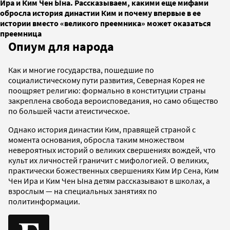
Ира и Ким Чен Ына. Рассказываем, какими еще мифами
обросла история династии Ким и почему впервые в ее
истории вместо «великого преемника» может оказаться
преемница
Опиум для народа
Как и многие государства, пошедшие по
социалистическому пути развития, Северная Корея не
поощряет религию: формально в конституции страны
закреплена свобода вероисповедания, но само общество
по большей части атеистическое.
Однако история династии Ким, правящей страной с
момента основания, обросла таким множеством
невероятных историй о великих свершениях вождей, что
культ их личностей граничит с мифологией. О великих,
практически божественных свершениях Ким Ир Сена, Ким
Чен Ира и Ким Чен Ына детям рассказывают в школах, а
взрослым — на специальных занятиях по
политинформации.