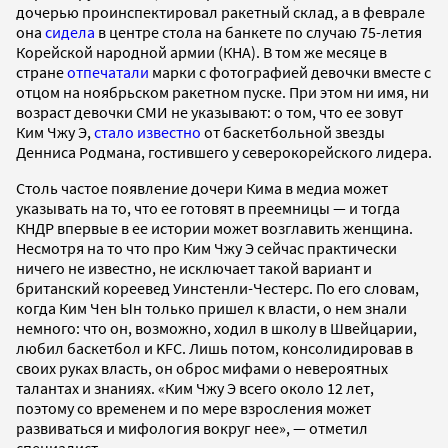
дочерью проинспектировал ракетный склад, а в феврале
она
сидела
в центре стола на банкете по случаю 75-летия
Корейской народной армии (КНА). В том же месяце в
стране
отпечатали
марки с фотографией девочки вместе с
отцом на ноябрьском ракетном пуске. При этом ни имя, ни
возраст девочки СМИ не указывают: о том, что ее зовут
Ким Чжу Э,
стало известно
от баскетбольной звезды
Денниса Родмана, гостившего у северокорейского лидера.
Столь частое появление дочери Кима в медиа может
указывать на то, что ее готовят в преемницы — и тогда
КНДР впервые в ее истории может возглавить женщина.
Несмотря на то что про Ким Чжу Э сейчас практически
ничего не известно, не исключает такой вариант и
британский кореевед Уинстенли-Честерс. По его словам,
когда Ким Чен Ын только пришел к власти, о нем знали
немного: что он, возможно, ходил в школу в Швейцарии,
любил баскетбол и KFC. Лишь потом, консолидировав в
своих руках власть, он оброс мифами о невероятных
талантах и знаниях. «Ким Чжу Э всего около 12 лет,
поэтому со временем и по мере взросления может
развиваться и мифология вокруг нее», — отметил