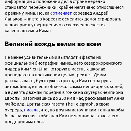
информации о положении дел в стране нередко
становятся перебежчики, крайне негативно относящиеся
к режиму Кима. Но, как
отмечает
кореевед Андрей
Ланьков, «никто в Корее не осмелится демонстрировать
недоверие к утверждениям о сверхчеловеческих
качествах семьи Кима».
Великий вождь велик во всем
Не менее удивительными выглядят и факты из
официальной биографии нынешнего северокорейского
лидера Ким Чен Ына, которую в местных школах
преподают на протяжении целых трех лет. Детям
рассказывают, будто уже в три года Ким сел за руль
автомобиля, в шесть объезжал самых непокорных коней,
а в девять дважды победил в гонке на скутерах чемпиона
Европы, разогнавшись до 250 км в час, рассказывает Анна
Файфилд. Британская газета The Telegraph, в свою
очередь,
писала
, что, по другим источникам, гонка якобы
была парусная, а обогнал Ким не чемпиона, а заезжего
предпринимателя.