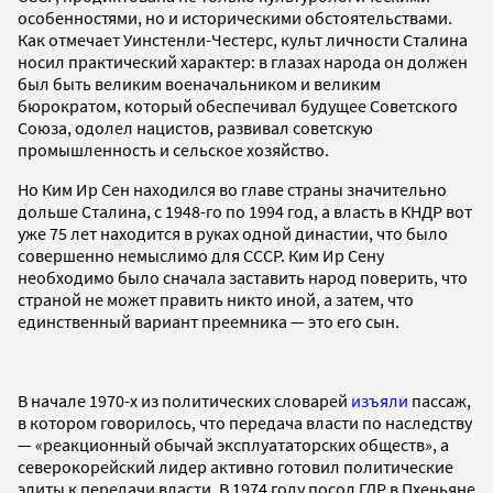
особенностями, но и историческими обстоятельствами.
Как отмечает Уинстенли-Честерс, культ личности Сталина
носил практический характер: в глазах народа он должен
был быть великим военачальником и великим
бюрократом, который обеспечивал будущее Советского
Союза, одолел нацистов, развивал советскую
промышленность и сельское хозяйство.
Но Ким Ир Сен находился во главе страны значительно
дольше Сталина, с 1948-го по 1994 год, а власть в КНДР вот
уже 75 лет находится в руках одной династии, что было
совершенно немыслимо для СССР. Ким Ир Сену
необходимо было сначала заставить народ поверить, что
страной не может править никто иной, а затем, что
единственный вариант преемника — это его сын.
В начале 1970-х из политических словарей
изъяли
пассаж,
в котором говорилось, что передача власти по наследству
— «реакционный обычай эксплуататорских обществ», а
северокорейский лидер активно готовил политические
элиты к передачи власти. В 1974 году посол ГДР в Пхеньяне