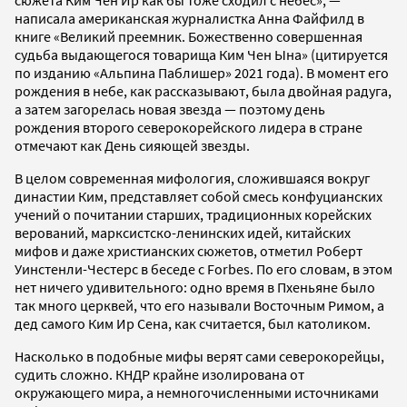
написала американская журналистка Анна Файфилд в
книге «Великий преемник. Божественно совершенная
судьба выдающегося товарища Ким Чен Ына» (цитируется
по изданию «Альпина Паблишер» 2021 года). В момент его
рождения в небе, как рассказывают, была двойная радуга,
а затем загорелась новая звезда — поэтому день
рождения второго северокорейского лидера в стране
отмечают как День сияющей звезды.
В целом современная мифология, сложившаяся вокруг
династии Ким, представляет собой смесь конфуцианских
учений о почитании старших, традиционных корейских
верований, марксистско-ленинских идей, китайских
мифов и даже христианских сюжетов, отметил Роберт
Уинстенли-Честерс в беседе с Forbes. По его словам, в этом
нет ничего удивительного: одно время в Пхеньяне было
так много церквей, что его называли Восточным Римом, а
дед самого Ким Ир Сена, как считается, был католиком.
Насколько в подобные мифы верят сами северокорейцы,
судить сложно. КНДР крайне изолирована от
окружающего мира, а немногочисленными источниками