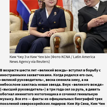
Ким Чжу Э и Ким Чен Ын (Фото KCNA / Latin America
News Agency via Reuters)
В возрасте шести лет «великий вождь» вступил в борьбу с
иностранными захватчиками. Когда родился его сын,
«великий руководитель», весна сменила зиму, а на
небосклоне зажглась новая звезда. Внук «великого вождя»
(«высший руководитель») в три года сел за руль, в девять
обогнал именитого мотогонщика и сочинил гениальную
музыку. Все это — факты из официальных биографий трех
поколений северокорейских лидеров: Ким Ир Сена, Ким Чен