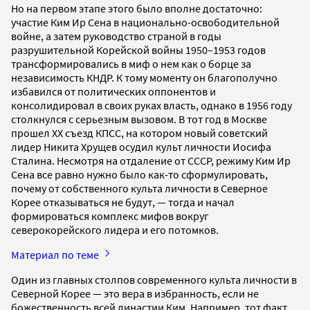
Но на первом этапе этого было вполне достаточно:
участие Ким Ир Сена в национально-освободительной
войне, а затем руководство страной в годы
разрушительной Корейской войны 1950–1953 годов
трансформировались в миф о нем как о борце за
независимость КНДР. К тому моменту он благополучно
избавился от политических оппонентов и
консолидировал в своих руках власть, однако в 1956 году
столкнулся с серьезным вызовом. В тот год в Москве
прошел XX съезд КПСС, на котором новый советский
лидер Никита Хрущев осудил культ личности Иосифа
Сталина. Несмотря на отдаление от СССР, режиму Ким Ир
Сена все равно нужно было как-то сформулировать,
почему от собственного культа личности в Северное
Корее отказываться не будут, — тогда и начал
формироваться комплекс мифов вокруг
северокорейского лидера и его потомков.
Материал по теме
Один из главных столпов современного культа личности в
Северной Корее — это вера в избранность, если не
божественность всей династии Ким. Например, тот факт,