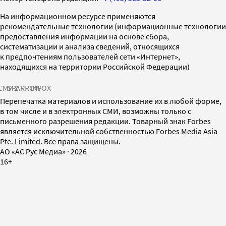
На информационном ресурсе применяются
рекомендательные технологии (информационные технологии
предоставления информации на основе сбора,
систематизации и анализа сведений, относящихся
к предпочтениям пользователей сети «Интернет»,
находящихся на территории Российской Федерации)
СМИ2
SPARROW
INFOX
Перепечатка материалов и использование их в любой форме,
в том числе и в электронных СМИ, возможны только с
письменного разрешения редакции. Товарный знак Forbes
является исключительной собственностью Forbes Media Asia
Pte. Limited. Все права защищены.
AO «АС Рус Медиа»
·
2026
16+