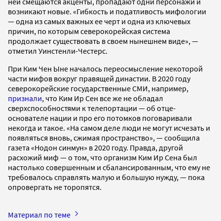
ней смещаются акценты, пропадают одни персонажи и
возникают новые. «Гибкость и податливость мифологии
— одна из самых важных ее черт и одна из ключевых
причин, по которым северокорейская система
продолжает существовать в своем нынешнем виде», —
отметил Уинстенли-Честерс.
При Ким Чен Ыне началось переосмысление некоторой
части мифов вокруг правящей династии. В 2020 году
северокорейские государственные СМИ, например,
признали
, что Ким Ир Сен все же не обладал
сверхспособностями к телепортации — об отце-
основателе нации и про его потомков поговаривали
некогда и такое. «На самом деле люди не могут исчезать и
появляться вновь, сжимая пространство», — сообщила
газета «Нодон синмун» в 2020 году. Правда, другой
расхожий миф — о том, что организм Ким Ир Сена был
настолько совершенным и сбалансированным, что ему не
требовалось справлять малую и большую нужду, — пока
опровергать не торопятся.
Материал по теме