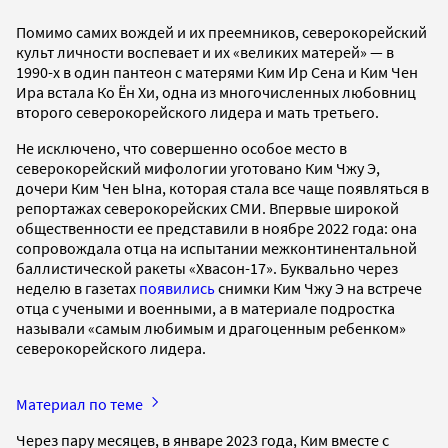
Помимо самих вождей и их преемников, северокорейский
культ личности воспевает и их «великих матерей» — в
1990-х в один пантеон с матерями Ким Ир Сена и Ким Чен
Ира встала Ко Ён Хи, одна из многочисленных любовниц
второго северокорейского лидера и мать третьего.
Не исключено, что совершенно особое место в
северокорейский мифологии уготовано Ким Чжу Э,
дочери Ким Чен Ына, которая стала все чаще появляться в
репортажах северокорейских СМИ. Впервые широкой
общественности ее представили в ноябре 2022 года: она
сопровождала отца на испытании межконтинентальной
баллистической ракеты «Хвасон-17». Буквально через
неделю в газетах
появились
снимки Ким Чжу Э на встрече
отца с учеными и военными, а в материале подростка
называли «самым любимым и драгоценным ребенком»
северокорейского лидера.
Материал по теме
Через пару месяцев, в январе 2023 года, Ким вместе с