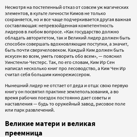
Несмотря на постепенный отказ от совсем уж магических
элементов, в культе личности Кимов не только
сохраняется, но и все чаще подчеркивается другая важная
составляющая: непревзойденная компетентность
лидеров в любом вопросе. «Как государство должно
обладать авторитетом, так и Великий лидер должен быть
способен совершать вдохновляющие поступки, а значит,
быть почти сверхчеловеком. Каждый Ким должен быть
искусен во всем, уметь говорить обо всем», — пояснил
Уинстенли-Честерс. Так, по его словам, Ким Ир Сен
написал несколько книг про лесоводство, а Ким Чен Ир
считал себя большим кинорежиссером.
Нынешний лидер не отстает от деда и отца: свою первую
книгу он посвятил практике землепользования, а во
время рабочих поездок постоянно дает советы и
наставления — будь то оружейный завод, рисовое поле
или парк развлечений.
Великие матери и великая
преемница