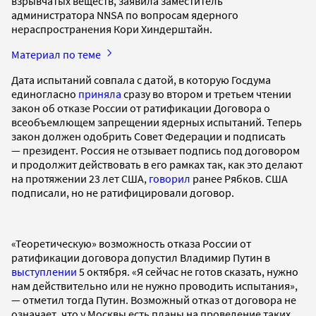
взрывчатых веществ, заявила заместитель
администратора NNSA по вопросам ядерного
нераспространения Кори Хиндерштайн.
Материал по теме
Дата испытаний совпала с датой, в которую Госдума
единогласно
приняла
сразу во втором и третьем чтении
закон об отказе России от ратификации Договора о
всеобъемлющем запрещении ядерных испытаний. Теперь
закон должен одобрить Совет Федерации и подписать
— президент. Россия не отзывает подпись под договором
и продолжит действовать в его рамках так, как это делают
на протяжении 23 лет США,
говорил
ранее Рябков. США
подписали, но не ратифицировали договор.
«Теоретическую» возможность отказа России от
ратификации договора допустил Владимир Путин в
выступлении
5 октября. «Я сейчас не готов сказать, нужно
нам действительно или не нужно проводить испытания»,
— отметил тогда Путин. Возможный отказ от договора не
означает, что у Москвы есть планы на проведение таких