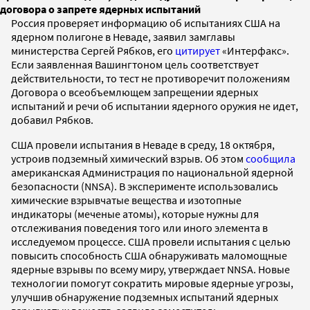
договора о запрете ядерных испытаний
Россия проверяет информацию об испытаниях США на
ядерном полигоне в Неваде, заявил замглавы
министерства Сергей Рябков, его
цитирует
«Интерфакс».
Если заявленная Вашингтоном цель соответствует
действительности, то тест не противоречит положениям
Договора о всеобъемлющем запрещении ядерных
испытаний и речи об испытании ядерного оружия не идет,
добавил Рябков.
США провели испытания в Неваде в среду, 18 октября,
устроив подземный химический взрыв. Об этом
сообщила
американская Администрация по национальной ядерной
безопасности (NNSA). В эксперименте использовались
химические взрывчатые вещества и изотопные
индикаторы (меченые атомы), которые нужны для
отслеживания поведения того или иного элемента в
исследуемом процессе. США провели испытания с целью
повысить способность США обнаруживать маломощные
ядерные взрывы по всему миру, утверждает NNSA. Новые
технологии помогут сократить мировые ядерные угрозы,
улучшив обнаружение подземных испытаний ядерных