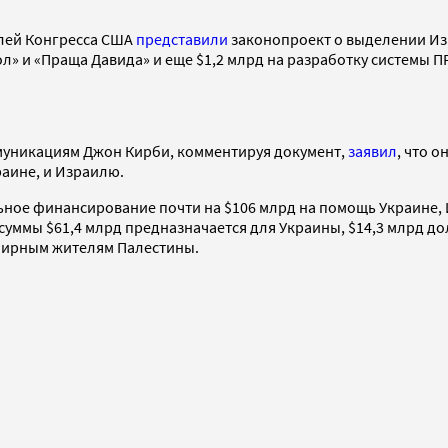
лей Конгресса США
представили
законопроект о выделении Из
л» и «Праща Давида» и еще $1,2 млрд на разработку системы П
муникациям Джон Кирби, комментируя документ,
заявил
, что 
аине, и Израилю.
ьное финансирование почти на $106 млрд на помощь Украине, 
 суммы $61,4 млрд предназначается для Украины, $14,3 млрд 
 мирным жителям Палестины.