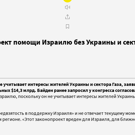
оект помощи Израилю без Украины и сек
 учитывает интересы жителей Украины и сектора Газа, заяв
ых $14,3 млрд. Байден ранее запросил у конгресса согласова
раилю, поскольку он не учитывает интересы жителей Украины
двзятость в поддержку Израиля» и не отвечает текущему мом
 регионе. «Этот законопроект вреден для Израиля, для ближ