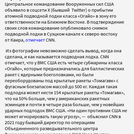
Центральное командование Вооруженных сил США
объявило в соцсети Х (бывший Twitter) о прибытии
атомной подводной лодки класса «Огайо» в зону его
ответственности на Ближнем Востоке. В подтверждение
своих слов командование опубликовало снимок
подводной лодки в Суэцком канале к северо-востоку
от Каира,
отмечает
CNN.
Из фотографии невозможно сделать вывод, когда она
сделана, и как называется подводная лодка. CNN
отмечает, что у ВМС США есть четыре субмарины класса
«Огайо», которые предназначались для баллистических
ракет с ядерными боеголовками, но были
переоборудованы под крылатые ракеты «Томагавк» с
фугасным боезапасом массой до 500 кг. Каждая такая
подлодка может нести 154 крылатые ракеты «Томагавк»,
что на 50% больше, чем у американских ракетных
эсминцев и почти в четыре раза больше, чем у новейших
ударных подлодок ВМС США. «Ни один противник США не
может игнорировать такую угрозу», — объяснил CNN в
2021 году бывший директор по операциям
Объединенного разведывательного центра