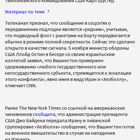
Тихоокеанского командования США Карл Шустер.
Материал по теме
Телеканал признал, что сообщение в соцсетях о
передвижении подлодки является «редким», учитывая,
что подводный флот с ракетами на борту передвигается
обычно в режиме полной секретности. Сейчас это сделано
открыто в качестве сигнала. 5 ноября министр обороны
США Ллойд Остин в беседе со своим израильским
коллегой заявил, что Вашингтон привержен
сдерживанию «любого государственного или
негосударственного субъекта, стремящегося к эскалации
этого конфликта», явно имея в виду Иран и «Хезболлу»,
отмечает CNN.
Ранее The New York Times со ссылкой на американских
чиновников
сообщила
, что администрация президента
США Джо Байдена передала Ирану и ливанской
группировке «Хезболла» сообщение, что Вашингтон готов
на военное вмешательство в случае их нападения
на Израиль.