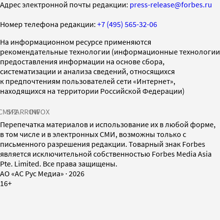
Адрес электронной почты редакции:
press-release@forbes.ru
Номер телефона редакции:
+7 (495) 565-32-06
На информационном ресурсе применяются
рекомендательные технологии (информационные технологии
предоставления информации на основе сбора,
систематизации и анализа сведений, относящихся
к предпочтениям пользователей сети «Интернет»,
находящихся на территории Российской Федерации)
СМИ2
SPARROW
INFOX
Перепечатка материалов и использование их в любой форме,
в том числе и в электронных СМИ, возможны только с
письменного разрешения редакции. Товарный знак Forbes
является исключительной собственностью Forbes Media Asia
Pte. Limited. Все права защищены.
AO «АС Рус Медиа»
·
2026
16+