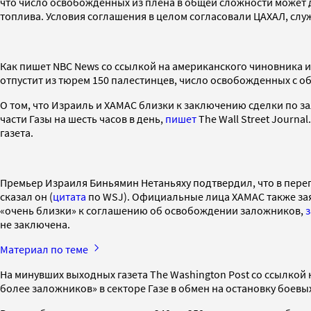
что число освобожденных из плена в общей сложности может д
топлива. Условия соглашения в целом согласовали ЦАХАЛ, слу
Как пишет NBC News со ссылкой на американского чиновника и
отпустит из тюрем 150 палестинцев, число освобожденных с о
О том, что Израиль и ХАМАС близки к заключению сделки по з
части Газы на шесть часов в день,
пишет
The Wall Street Journ
газета.
Премьер Израиля Биньямин Нетаньяху подтвердил, что в перег
сказал он (
цитата
по WSJ). Официальные лица ХАМАС также зая
«очень близки» к соглашению об освобождении заложников,
не заключена.
Материал по теме
На минувших выходных газета The Washington Post со ссылко
более заложников» в секторе Газе в обмен на остановку боев