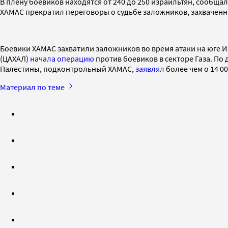
В плену боевиков находятся от 240 до 250 израильтян, сообща
ХАМАС прекратил переговоры о судьбе заложников, захваченны
Боевики ХАМАС захватили заложников во время атаки на юге И
(ЦАХАЛ)
начала операцию
против боевиков в секторе Газа. По
Палестины, подконтрольный ХАМАС,
заявлял
более чем о 14 00
Материал по теме