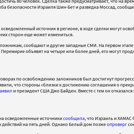
остичь 80 человек. Сделка также предусматривает, что на вре
жба безопасности Израиля Шин-Бет и разведка Моссад, сообщи
 осведомленный источник в регионе, в ходе сделки могут осво
беих сторон еще может измениться.
аложникам, сообщают и другие западные СМИ. На первом этапе
al. Перемирие объявят на четыре или более дней, его могут пр
оворах по освобождению заложников был достигнут прогресс. «
вили, что стороны «близки к достижению соглашения о прекр
заявил
и президент США Джо Байден. Вместе с тем он отказался
й на осведомленные источники
сообщила
, что Израиль и ХАМАС
ых действий на пять дней. Однако Белый дом позже
опроверг
со