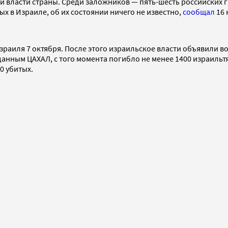
ли власти страны. Среди заложников — пять-шесть российских 
х в Израиле, об их состоянии ничего не известно,
сообщал
16 
зраиля 7 октября. После этого израильское власти объявили 
 данным ЦАХАЛ, с того момента погибло не менее 1400 израил
0 убитых.