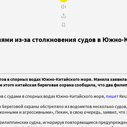
ями из-за столкновения судов в Южно-
ов в спорных водах Южно-Китайского моря. Манила заявила,
ле этого китайская береговая охрана сообщила, что два фил
в с судами в спорных водах Южно-Китайского моря,
пишет
Reut
но береговой охраны обстреляло из водометов несколько судо
аконными и агрессивными», Пекин, в свою очередь, заявил, чт
а филиппинских судна, игнорируя повторяющиеся предупрежден