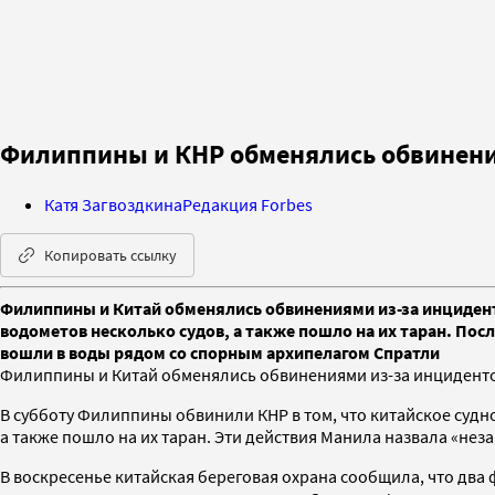
Филиппины и КНР обменялись обвинени
Катя Загвоздкина
Редакция Forbes
Копировать ссылку
Филиппины и Китай обменялись обвинениями из-за инцидент
водометов несколько судов, а также пошло на их таран. Пос
вошли в воды рядом со спорным архипелагом Спратли
Филиппины и Китай обменялись обвинениями из-за инциденто
В субботу Филиппины обвинили КНР в том, что китайское суд
а также пошло на их таран. Эти действия Манила назвала «нез
В воскресенье китайская береговая охрана сообщила, что дв