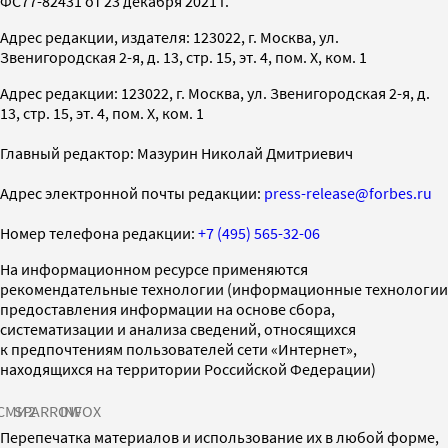
ФС77-82431 от 23 декабря 2021 г.
Адрес редакции, издателя: 123022, г. Москва, ул.
Звенигородская 2-я, д. 13, стр. 15, эт. 4, пом. X, ком. 1
Адрес редакции: 123022, г. Москва, ул. Звенигородская 2-я, д.
13, стр. 15, эт. 4, пом. X, ком. 1
Главный редактор: Мазурин Николай Дмитриевич
Адрес электронной почты редакции:
press-release@forbes.ru
Номер телефона редакции:
+7 (495) 565-32-06
На информационном ресурсе применяются
рекомендательные технологии (информационные технологии
предоставления информации на основе сбора,
систематизации и анализа сведений, относящихся
к предпочтениям пользователей сети «Интернет»,
находящихся на территории Российской Федерации)
СМИ2
SPARROW
INFOX
Перепечатка материалов и использование их в любой форме,