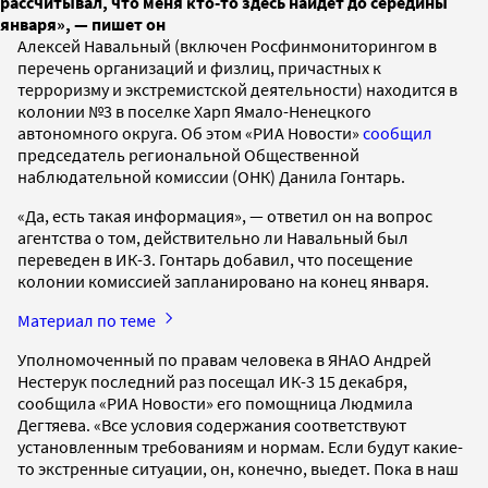
рассчитывал, что меня кто-то здесь найдет до середины
января», — пишет он
Алексей Навальный (включен Росфинмониторингом в
перечень организаций и физлиц, причастных к
терроризму и экстремистской деятельности) находится в
колонии №3 в поселке Харп Ямало-Ненецкого
автономного округа. Об этом «РИА Новости»
сообщил
председатель региональной Общественной
наблюдательной комиссии (ОНК) Данила Гонтарь.
«Да, есть такая информация», — ответил он на вопрос
агентства о том, действительно ли Навальный был
переведен в ИК-3. Гонтарь добавил, что посещение
колонии комиссией запланировано на конец января.
Материал по теме
Уполномоченный по правам человека в ЯНАО Андрей
Нестерук последний раз посещал ИК-3 15 декабря,
сообщила «РИА Новости» его помощница Людмила
Дегтяева. «Все условия содержания соответствуют
установленным требованиям и нормам. Если будут какие-
то экстренные ситуации, он, конечно, выедет. Пока в наш