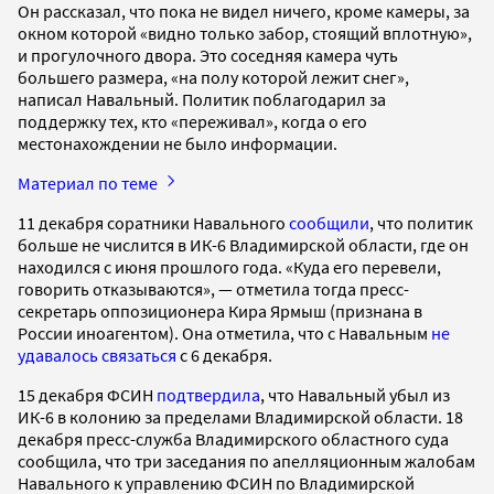
Он рассказал, что пока не видел ничего, кроме камеры, за
окном которой «видно только забор, стоящий вплотную»,
и прогулочного двора. Это соседняя камера чуть
большего размера, «на полу которой лежит снег»,
написал Навальный. Политик поблагодарил за
поддержку тех, кто «переживал», когда о его
местонахождении не было информации.
Материал по теме
11 декабря соратники Навального
сообщили
, что политик
больше не числится в ИК-6 Владимирской области, где он
находился с июня прошлого года. «Куда его перевели,
говорить отказываются», — отметила тогда пресс-
секретарь оппозиционера Кира Ярмыш (признана в
России иноагентом). Она отметила, что с Навальным
не
удавалось связаться
с 6 декабря.
15 декабря ФСИН
подтвердила
, что Навальный убыл из
ИК-6 в колонию за пределами Владимирской области. 18
декабря пресс-служба Владимирского областного суда
сообщила, что три заседания по апелляционным жалобам
Навального к управлению ФСИН по Владимирской