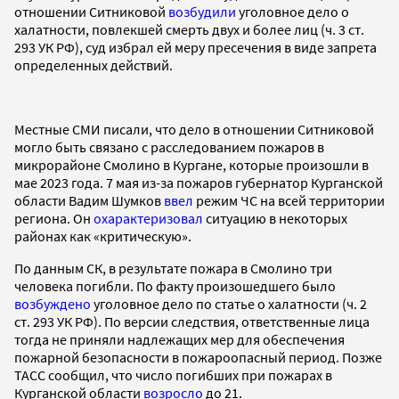
отношении Ситниковой
возбудили
уголовное дело о
халатности, повлекшей смерть двух и более лиц (ч. 3 ст.
293 УК РФ), суд избрал ей меру пресечения в виде запрета
определенных действий.
Местные СМИ писали, что дело в отношении Ситниковой
могло быть связано с расследованием пожаров в
микрорайоне Смолино в Кургане, которые произошли в
мае 2023 года. 7 мая из-за пожаров губернатор Курганской
области Вадим Шумков
ввел
режим ЧС на всей территории
региона. Он
охарактеризовал
ситуацию в некоторых
районах как «критическую».
По данным СК, в результате пожара в Смолино три
человека погибли. По факту произошедшего было
возбуждено
уголовное дело по статье о халатности (ч. 2
ст. 293 УК РФ). По версии следствия, ответственные лица
тогда не приняли надлежащих мер для обеспечения
пожарной безопасности в пожароопасный период. Позже
ТАСС сообщил, что число погибших при пожарах в
Курганской области
возросло
до 21.