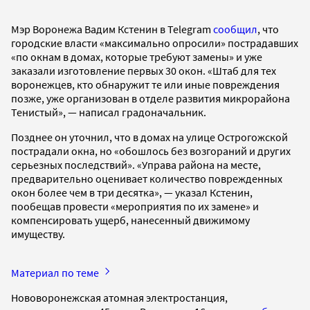
Мэр Воронежа Вадим Кстенин в Telegram
сообщил
, что
городские власти «максимально опросили» пострадавших
«по окнам в домах, которые требуют замены» и уже
заказали изготовление первых 30 окон. «Штаб для тех
воронежцев, кто обнаружит те или иные повреждения
позже, уже организован в отделе развития микрорайона
Тенистый», — написал градоначальник.
Позднее он уточнил, что в домах на улице Острогожской
пострадали окна, но «обошлось без возгораний и других
серьезных последствий». «Управа района на месте,
предварительно оценивает количество поврежденных
окон более чем в три десятка», — указал Кстенин,
пообещав провести «мероприятия по их замене» и
компенсировать ущерб, нанесенный движимому
имуществу.
Материал по теме
Нововоронежская атомная электростанция,