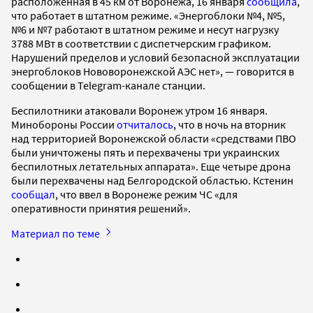
расположенная в 45 км от Воронежа, 16 января
сообщила
,
что работает в штатном режиме. «Энергоблоки №4, №5,
№6 и №7 работают в штатном режиме и несут нагрузку
3788 МВт в соответствии с диспетчерским графиком.
Нарушений пределов и условий безопасной эксплуатации
энергоблоков Нововоронежской АЭС нет», — говорится в
сообщении в Telegram-канале станции.
Беспилотники атаковали Воронеж утром 16 января.
Минобороны России
отчиталось
, что в ночь на вторник
над территорией Воронежской области «средствами ПВО
были уничтожены пять и перехвачены три украинских
беспилотных летательных аппарата». Еще четыре дрона
были перехвачены над Белгородской областью. Кстенин
сообщал
, что ввел в Воронеже режим ЧС «для
оперативности принятия решений».
Материал по теме