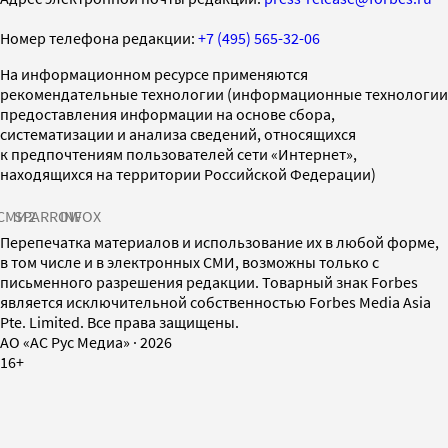
Номер телефона редакции:
+7 (495) 565-32-06
На информационном ресурсе применяются
рекомендательные технологии (информационные технологии
предоставления информации на основе сбора,
систематизации и анализа сведений, относящихся
к предпочтениям пользователей сети «Интернет»,
находящихся на территории Российской Федерации)
СМИ2
SPARROW
INFOX
Перепечатка материалов и использование их в любой форме,
в том числе и в электронных СМИ, возможны только с
письменного разрешения редакции. Товарный знак Forbes
является исключительной собственностью Forbes Media Asia
Pte. Limited. Все права защищены.
AO «АС Рус Медиа»
·
2026
16+