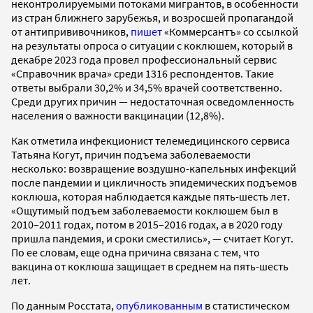
неконтролируемыми потоками мигрантов, в особенности
из стран ближнего зарубежья, и возросшей пропагандой
от антипрививочников,
пишет
«Коммерсантъ» со ссылкой
на результаты опроса о ситуации с коклюшем, который в
декабре 2023 года провел профессиональный сервис
«Справочник врача» среди 1316 респондентов. Такие
ответы выбрали 30,2% и 34,5% врачей соответственно.
Среди других причин — недостаточная осведомленность
населения о важности вакцинации (12,8%).
Как отметила инфекционист телемедицинского сервиса
Татьяна Когут, причин подъема заболеваемости
несколько: возвращение воздушно-капельных инфекций
после пандемии и цикличность эпидемических подъемов
коклюша, которая наблюдается каждые пять-шесть лет.
«Ощутимый подъем заболеваемости коклюшем был в
2010–2011 годах, потом в 2015–2016 годах, а в 2020 году
пришла пандемия, и сроки сместились», — считает Когут.
По ее словам, еще одна причина связана с тем, что
вакцина от коклюша защищает в среднем на пять-шесть
лет.
По данным Росстата,
опубликованным
в статистическом