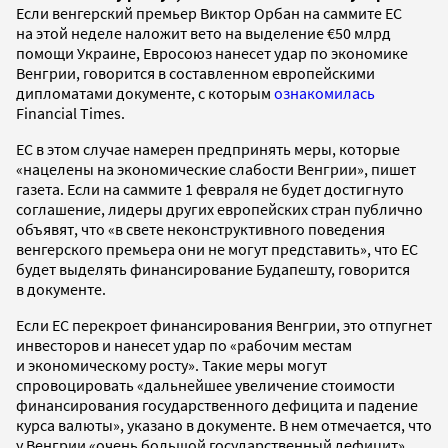
Если венгерский премьер Виктор Орбан на саммите ЕС
на этой неделе наложит вето на выделение €50 млрд
помощи Украине, Евросоюз нанесет удар по экономике
Венгрии, говорится в составленном европейскими
дипломатами документе, с которым
ознакомилась
Financial Times.
ЕС в этом случае намерен предпринять меры, которые
«нацелены на экономические слабости Венгрии», пишет
газета. Если на саммите 1 февраля не будет достигнуто
соглашение, лидеры других европейских стран публично
объявят, что «в свете неконструктивного поведения
венгерского премьера они не могут представить», что ЕС
будет выделять финансирование Будапешту, говорится
в документе.
Если ЕС перекроет финансирования Венгрии, это отпугнет
инвесторов и нанесет удар по «рабочим местам
и экономическому росту». Такие меры могут
спровоцировать «дальнейшее увеличение стоимости
финансирования государственного дефицита и падение
курса валюты», указано в документе. В нем отмечается, что
у Венгрии «очень большой государственный дефицит»,