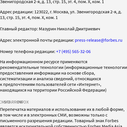
Звенигородская 2-я, д. 13, стр. 15, эт. 4, пом. X, ком. 1
Адрес редакции: 123022, г. Москва, ул. Звенигородская 2-я, д.
13, стр. 15, эт. 4, пом. X, ком. 1
Главный редактор: Мазурин Николай Дмитриевич
Адрес электронной почты редакции:
press-release@forbes.ru
Номер телефона редакции:
+7 (495) 565-32-06
На информационном ресурсе применяются
рекомендательные технологии (информационные технологии
предоставления информации на основе сбора,
систематизации и анализа сведений, относящихся
к предпочтениям пользователей сети «Интернет»,
находящихся на территории Российской Федерации)
СМИ2
SPARROW
INFOX
Перепечатка материалов и использование их в любой форме,
в том числе и в электронных СМИ, возможны только с
письменного разрешения редакции. Товарный знак Forbes
является исключительной собственностью Forbes Media Asia