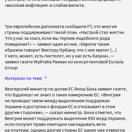
«высокая инфляция» и слабая валюта.
Три европейских дипломата сообщили FT, что многие
страны поддерживают такой план. «Настрой стал жестче.
Что у нас за союз, если мы терпим подобного рода
поведение?» — заявил один из них. «Европа таким
образом говорит Виктору Орбану, что с нее хватит (...)
У него, может, есть пистолет, но у нас есть базука», —
заявил газете Муйтаба Рахман из консалтинговой Eurasia
Group.
Материал по теме
Венгерский министр по делам ЕС Янош Бока заявил газете,
что Будапешт не знает о таких намерениях ЕС. «Венгрия
не проводит связи между выделением поддержки
Украине и доступом к фондам ЕС и отказывает в этом
другим сторонам», — сказал министр. Бока отметил, что
Венгрия может поддержать выделение €50 млрд Украине,
если получит право ежегодно накладывать вето
на платежи, однако другие страны ЕС ранее уже отвергли