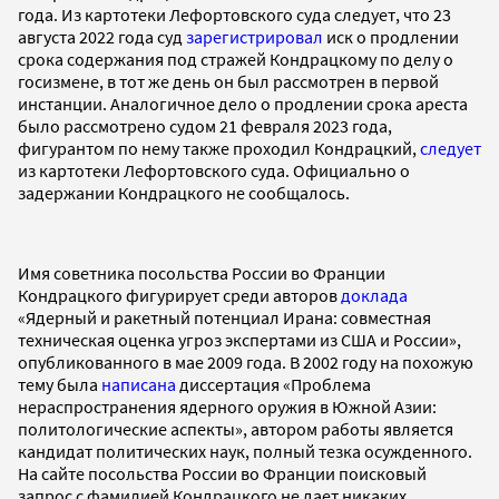
года. Из картотеки Лефортовского суда следует, что 23
августа 2022 года суд
зарегистрировал
иск о продлении
срока содержания под стражей Кондрацкому по делу о
госизмене, в тот же день он был рассмотрен в первой
инстанции. Аналогичное дело о продлении срока ареста
было рассмотрено судом 21 февраля 2023 года,
фигурантом по нему также проходил Кондрацкий,
следует
из картотеки Лефортовского суда. Официально о
задержании Кондрацкого не сообщалось.
Имя советника посольства России во Франции
Кондрацкого фигурирует среди авторов
доклада
«Ядерный и ракетный потенциал Ирана: совместная
техническая оценка угроз экспертами из США и России»,
опубликованного в мае 2009 года. В 2002 году на похожую
тему была
написана
диссертация «Проблема
нераспространения ядерного оружия в Южной Азии:
политологические аспекты», автором работы является
кандидат политических наук, полный тезка осужденного.
На сайте посольства России во Франции поисковый
запрос с фамилией Кондрацкого не дает никаких