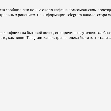
арта сообщил, что ночью около кафе на Комсомольском проезде
стрельным ранением. По информации Telegram-канала, ссора м
л конфликт на бытовой почве, его причина не уточняется. Сна
льтате, как пишет Telegram-канал, три человека были госпитал