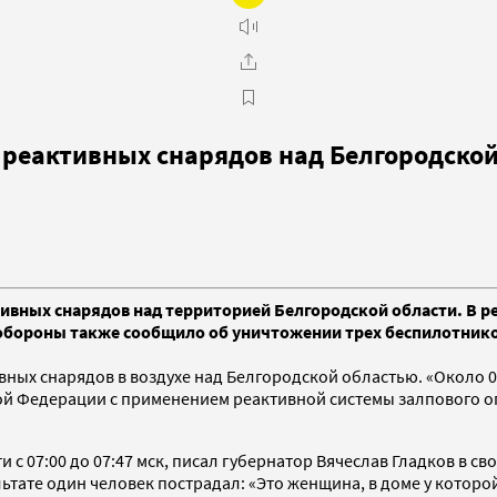
реактивных снарядов над Белгородско
вных снарядов над территорией Белгородской области. В ре
нобороны также сообщило об уничтожении трех беспилотников
вных снарядов в воздухе над Белгородской областью. «Около 
ой Федерации с применением реактивной системы залпового о
 с 07:00 до 07:47 мск, писал губернатор Вячеслав Гладков в с
льтате один человек пострадал: «Это женщина, в доме у которо