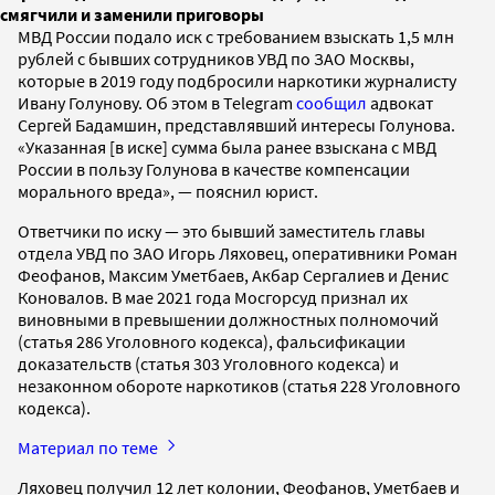
смягчили и заменили приговоры
МВД России подало иск с требованием взыскать 1,5 млн
рублей с бывших сотрудников УВД по ЗАО Москвы,
которые в 2019 году подбросили наркотики журналисту
Ивану Голунову. Об этом в Telegram
сообщил
адвокат
Сергей Бадамшин, представлявший интересы Голунова.
«Указанная [в иске] сумма была ранее взыскана с МВД
России в пользу Голунова в качестве компенсации
морального вреда», — пояснил юрист.
Ответчики по иску — это бывший заместитель главы
отдела УВД по ЗАО Игорь Ляховец, оперативники Роман
Феофанов, Максим Уметбаев, Акбар Сергалиев и Денис
Коновалов. В мае 2021 года Мосгорсуд признал их
виновными в превышении должностных полномочий
(статья 286 Уголовного кодекса), фальсификации
доказательств (статья 303 Уголовного кодекса) и
незаконном обороте наркотиков (статья 228 Уголовного
кодекса).
Материал по теме
Ляховец получил 12 лет колонии, Феофанов, Уметбаев и