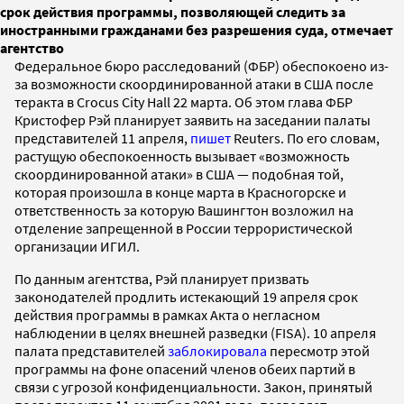
срок действия программы, позволяющей следить за
иностранными гражданами без разрешения суда, отмечает
агентство
Федеральное бюро расследований (ФБР) обеспокоено из-
за возможности скоординированной атаки в США после
теракта в Crocus City Hall 22 марта. Об этом глава ФБР
Кристофер Рэй планирует заявить на заседании палаты
представителей 11 апреля,
пишет
Reuters. По его словам,
растущую обеспокоенность вызывает «возможность
скоординированной атаки» в США — подобная той,
которая произошла в конце марта в Красногорске и
ответственность за которую Вашингтон возложил на
отделение запрещенной в России террористической
организации ИГИЛ.
По данным агентства, Рэй
планирует призвать
законодателей продлить истекающий 19 апреля срок
действия программы в рамках Акта о негласном
наблюдении в целях внешней разведки (FISA). 10 апреля
палата представителей
заблокировала
пересмотр этой
программы на фоне опасений членов обеих партий в
связи с угрозой конфиденциальности. Закон, принятый