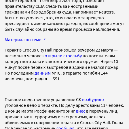
после терактов 11 сентября 2001 года, позволяет
правительству США следить за иностранными
гражданами без одобрения суда, напоминает Reuters.
Агентство уточняет, что, хотя властям запрещено
преследовать американских граждан, их сообщения могут
быть случайно собраны во время процесса наблюдения.
Материал по теме
Теракт в Crocus City Hall произошел вечером 22 марта —
несколько человек
открыли стрельбу
по посетителям
концертного зала из автоматического оружия. Через 10
минут после первых выстрелов в здании начался пожар.
По последним
данным
МЧС, в теракте погибли 144
человека, пострадал — 551.
Главное следственное управление СК
возбудило
уголовное дело о теракте. По делу арестованы 11 человек.
В конце марта Росфинмониторинг
внес
в перечень лиц,
причастных к терроризму и экстремизму, четырех
обвиняемых в совершении теракта в Crocus City Hall. Глава
СК Александр Бастрыкин
сообщал
, что все четверо