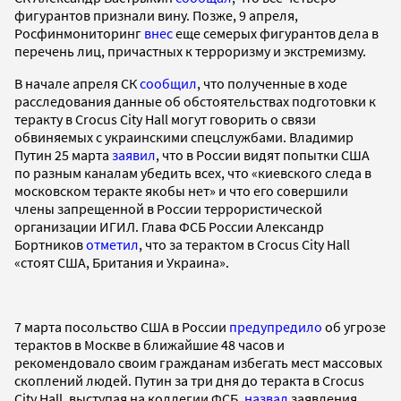
фигурантов признали вину. Позже, 9 апреля,
Росфинмониторинг
внес
еще семерых фигурантов дела в
перечень лиц, причастных к терроризму и экстремизму.
В начале апреля СК
сообщил
, что полученные в ходе
расследования данные об обстоятельствах подготовки к
теракту в Crocus City Hall могут говорить о связи
обвиняемых с украинскими спецслужбами. Владимир
Путин 25 марта
заявил
, что в России видят попытки США
по разным каналам убедить всех, что «киевского следа в
московском теракте якобы нет» и что его совершили
члены запрещенной в России террористической
организации ИГИЛ. Глава ФСБ России Александр
Бортников
отметил
, что за терактом в Crocus City Hall
«стоят США, Британия и Украина».
7 марта посольство США в России
предупредило
об угрозе
терактов в Москве в ближайшие 48 часов и
рекомендовало своим гражданам избегать мест массовых
скоплений людей. Путин за три дня до теракта в Crocus
City Hall, выступая на коллегии ФСБ,
назвал
заявления