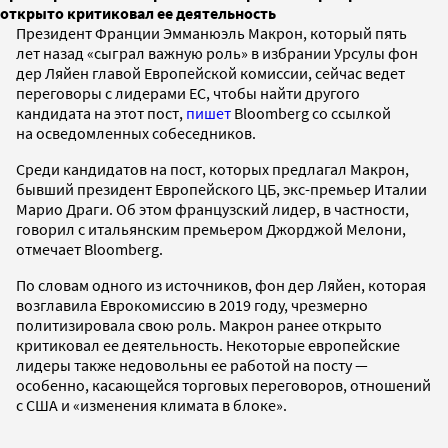
открыто критиковал ее деятельность
Президент Франции Эмманюэль Макрон, который пять
лет назад «сыграл важную роль» в избрании Урсулы фон
дер Ляйен главой Европейской комиссии, сейчас ведет
переговоры с лидерами ЕС, чтобы найти другого
кандидата на этот пост,
пишет
Bloomberg со ссылкой
на осведомленных собеседников.
Среди кандидатов на пост, которых предлагал Макрон,
бывший президент Европейского ЦБ, экс-премьер Италии
Марио Драги. Об этом французский лидер, в частности,
говорил с итальянским премьером Джорджой Мелони,
отмечает Bloomberg.
По словам одного из источников, фон дер Ляйен, которая
возглавила Еврокомиссию в 2019 году, чрезмерно
политизировала свою роль. Макрон ранее открыто
критиковал ее деятельность. Некоторые европейские
лидеры также недовольны ее работой на посту —
особенно, касающейся торговых переговоров, отношений
с США и «изменения климата в блоке».