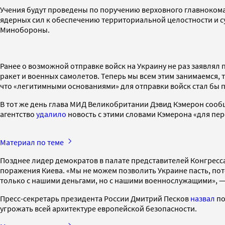
Учения будут проведены по поручению верховного главноком
ядерных сил к обеспечению территориальной целостности и с
Минобороны.
Ранее о возможной отправке войск на Украину не раз заявлял
ракет и военных самолетов. Теперь мы всем этим занимаемся,
что «легитимными основаниями» для отправки войск стал бы 
В тот же день глава МИД Великобритании Дэвид Кэмерон сообщ
агентство
удалило
новость с этими словами Кэмерона «для пер
Материал по теме
Позднее лидер демократов в палате представителей Конгре
поражения Киева. «Мы не можем позволить Украине пасть, пото
только с нашими деньгами, но с нашими военнослужащими», —
Пресс-секретарь президента России Дмитрий Песков
назвал
по
угрожать всей архитектуре европейской безопасности.