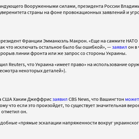
андующего Вооруженными силами, президента России Владимир
уверенитета страны на фоне провокационных заявлений и угро
 президент Франции Эмманюэль Макрон. «Еще на саммите НАТО 
 так что исключать остальное было бы ошибкой», —
заявил
он в 
прорыв линии фронта или же запрос со стороны Украины.
ил Reuters, что Украина «имеет право» на использование оруж
есмотра некоторых деталей»).
сса США Хаким Джеффрис
заявил
CBS News, что Вашингтон
может
му что если это произойдет, то существует значительная веро
 отметил он.
добные «прямые эскалации напряженности вокруг украинского