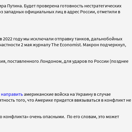
а Путина. Будет проверена готовность нестратегических
з западных официальных лиц в адрес России, отметили в
в 2022 году мы исключали отправку танков, дальнобойных
частности 2 мая журналу The Economist. Макрон подчеркнул,
ия, поставленного Лондоном, для ударов по России (позднее
 направить
американские войска на Украину в случае
ятность того, что Америке придется ввязываться в конфликт не
 конфликта» очень опасными. По его словам, это может