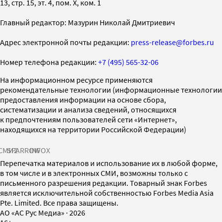
13, стр. 15, эт. 4, пом. X, ком. 1
Главный редактор: Мазурин Николай Дмитриевич
Адрес электронной почты редакции:
press-release@forbes.ru
Номер телефона редакции:
+7 (495) 565-32-06
На информационном ресурсе применяются
рекомендательные технологии (информационные технологии
предоставления информации на основе сбора,
систематизации и анализа сведений, относящихся
к предпочтениям пользователей сети «Интернет»,
находящихся на территории Российской Федерации)
СМИ2
SPARROW
INFOX
Перепечатка материалов и использование их в любой форме,
в том числе и в электронных СМИ, возможны только с
письменного разрешения редакции. Товарный знак Forbes
является исключительной собственностью Forbes Media Asia
Pte. Limited. Все права защищены.
AO «АС Рус Медиа»
·
2026