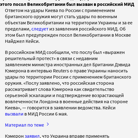
этого посол Великобритании был вызван в российский МИД
Ответом на удары Киева по России с применением
британского оружия могут стать удары по военным
объектам Великобритании на территории Украины и за ее
пределами,
следует
из заявления российского МИД. Об
этом был предупрежден посол Великобритании в Москве
Найджел Кейси.
В российском МИД сообщили, что послу был «выражен
решительный протест» в связи с недавним
заявлением министра иностранных дел Британии Дэвида
Кэмерона в интервью Reuters о праве Украины наносить
удары по территории России с применением британского
оружия. «Послу заявлено, что российская сторона
рассматривает слова Кэмерона как свидетельство
серьезной эскалации и подтверждение возрастающей
вовлеченности Лондона в военные действия на стороне
Киева», — говорится в заявлении ведомства. Кейси
вызвали
в МИД России 6 мая.
Материал по теме
Кэмерон
заявил
, что Украина вправе применять