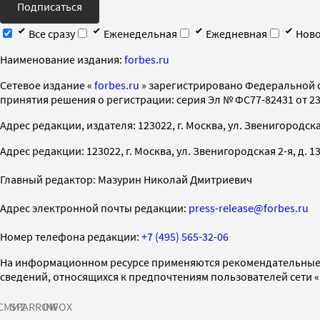
Подписаться
Все сразу
Еженедельная
Ежедневная
Ново
Наименование издания:
forbes.ru
Cетевое издание «
forbes.ru
» зарегистрировано Федеральной 
принятия решения о регистрации: серия Эл № ФС77-82431 от 23 
Адрес редакции, издателя: 123022, г. Москва, ул. Звенигородская 2-
Адрес редакции: 123022, г. Москва, ул. Звенигородская 2-я, д. 13, с
Главный редактор: Мазурин Николай Дмитриевич
Адрес электронной почты редакции:
press-release@forbes.ru
Номер телефона редакции:
+7 (495) 565-32-06
На информационном ресурсе применяются рекомендательные 
сведений, относящихся к предпочтениям пользователей сети 
СМИ2
SPARROW
INFOX