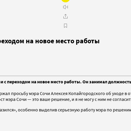
ереходом на новое место работы
и с переходом на новое место работы. Он занимал должность 
ал просьбу мэра Сочи Алексея Копайгородского об уходе в отс
 мэра Сочи — это ваше решение, и я не могу с ним не согласить
разился», особенно выделив серьезную работу мэра по решен