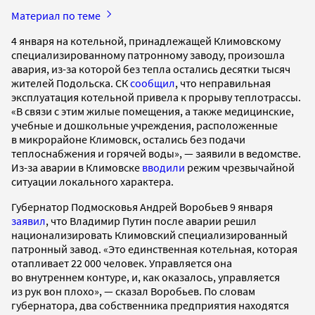
Материал по теме
4 января на котельной, принадлежащей Климовскому
специализированному патронному заводу, произошла
авария, из-за которой без тепла остались десятки тысяч
жителей Подольска. СК
сообщил
, что неправильная
эксплуатация котельной привела к прорыву теплотрассы.
«В связи с этим жилые помещения, а также медицинские,
учебные и дошкольные учреждения, расположенные
в микрорайоне Климовск, остались без подачи
теплоснабжения и горячей воды», — заявили в ведомстве.
Из-за аварии в Климовске
вводили
режим чрезвычайной
ситуации локального характера.
Губернатор Подмосковья Андрей Воробьев 9 января
заявил
, что Владимир Путин после аварии решил
национализировать Климовский специализированный
патронный завод. «Это единственная котельная, которая
отапливает 22 000 человек. Управляется она
во внутреннем контуре, и, как оказалось, управляется
из рук вон плохо», — сказал Воробьев. По словам
губернатора, два собственника предприятия находятся