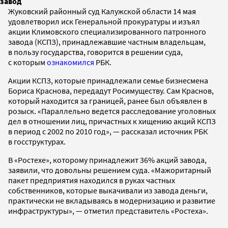
завод
Жуковский районный суд Калужской области 14 мая
удовлетворил иск Генеральной прокуратуры и изъял
акции Климовского специализированного патронного
завода (КСПЗ), принадлежавшие частным владельцам,
в пользу государства, говорится в решении суда,
с которым
ознакомился
РБК.
Акции КСПЗ, которые принадлежали семье бизнесмена
Бориса Краснова, передадут Росимуществу. Сам Краснов,
который находится за границей, ранее был объявлен в
розыск. «Параллельно ведется расследование уголовных
дел в отношении лиц, причастных к хищению акций КСПЗ
в период с 2002 по 2010 год», — рассказал источник РБК
в госструктурах.
В «Ростехе», которому принадлежит 36% акций завода,
заявили, что довольны решением суда. «Мажоритарный
пакет предприятия находился в руках частных
собственников, которые выкачивали из завода деньги,
практически не вкладываясь в модернизацию и развитие
инфраструктуры», — отметил представитель «Ростеха».