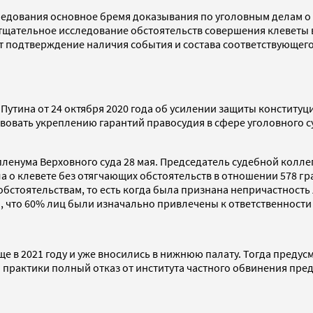
ледования основное бремя доказывания по уголовным делам о
тщательное исследование обстоятельств совершения клеветы 
т подтверждение наличия события и состава соответствующего
тина от 24 октября 2020 года об усилении защиты конституцио
твовать укреплению гарантий правосудия в сфере уголовного
пленума Верховного суда 28 мая. Председатель судебной колл
ела о клевете без отягчающих обстоятельств в отношении 578 
тоятельствам, то есть когда была признана непричастность 
ом, что 60% лиц были изначально привлечены к ответственности
 в 2021 году и уже вносились в нижнюю палату. Тогда предус
ой практики полный отказ от института частного обвинения п