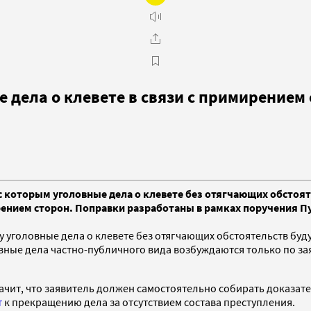
 дела о клевете в связи с примирением
 с которым уголовные дела о клевете без отягчающих обстоя
ирением сторон. Поправки разработаны в рамках поручения 
у уголовные дела о клевете без отягчающих обстоятельств буд
вные дела частно-публичного вида возбуждаются только по з
начит, что заявитель должен самостоятельно собирать доказате
т
к прекращению дела за отсутствием состава преступления.