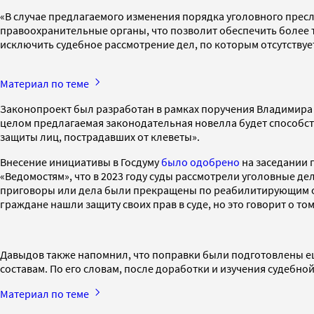
«В случае предлагаемого изменения порядка уголовного прес
правоохранительные органы, что позволит обеспечить более 
исключить судебное рассмотрение дел, по которым отсутствуе
Материал по теме
Законопроект был разработан в рамках поручения Владимира Пу
целом предлагаемая законодательная новелла будет способс
защиты лиц, пострадавших от клеветы».
Внесение инициативы в Госдуму
было одобрено
на заседании 
«Ведомостям», что в 2023 году суды рассмотрели уголовные д
приговоры или дела были прекращены по реабилитирующим обс
граждане нашли защиту своих прав в суде, но это говорит о т
Давыдов также напомнил, что поправки были подготовлены еще
составам. По его словам, после доработки и изучения судебн
Материал по теме