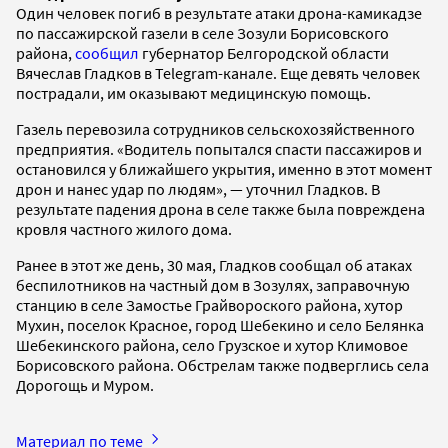
Один человек погиб в результате атаки дрона-камикадзе
по пассажирской газели в селе Зозули Борисовского
района,
сообщил
губернатор Белгородской области
Вячеслав Гладков в Telegram-канале. Еще девять человек
пострадали, им оказывают медицинскую помощь.
Газель перевозила сотрудников сельскохозяйственного
предприятия. «Водитель попытался спасти пассажиров и
остановился у ближайшего укрытия, именно в этот момент
дрон и нанес удар по людям», — уточнил Гладков. В
результате падения дрона в селе также была повреждена
кровля частного жилого дома.
Ранее в этот же день, 30 мая, Гладков сообщал об атаках
беспилотников на частный дом в Зозулях, заправочную
станцию в селе Замостье Грайвороского района, хутор
Мухин, поселок Красное, город Шебекино и село Белянка
Шебекинского района, село Грузское и хутор Климовое
Борисовского района. Обстрелам также подверглись села
Дорогощь и Муром.
Материал по теме