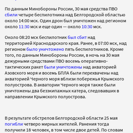
По данным Минобороны России, 30 мая средства ПВО
сбили
четыре беспилотника над Белгородской областью
около 14:00 мск. Один дрон был уничтожен над регионом
около
11:30
мск и еще один — около
10:30
мск.
Около 08:20 мск беспилотник
был сбит
над
территорией Краснодарского края. Ранее, в 07:00 мск, над
регионом
было уничтожено
пять беспилотников. Кроме
того, по данным Минобороны России, в ночь на 30 мая
дежурными средствами ПВО восемь оперативно-
тактических ракет
были уничтожены
над акваторией
Азовского моря и восемь БПЛА были перехвачены над
акваторией Черного моря вблизи побережья Крымского
полуострова. В акватории Черного моря также были
уничтожены два безэкипажных катера, следовавших в
направлении Крымского полуострова.
В результате обстрелов Белгородской области 25 мая
погибли
четверо мирных жителей. Ранения тогда
получили 18 человек, в том числе двое детей. По словам