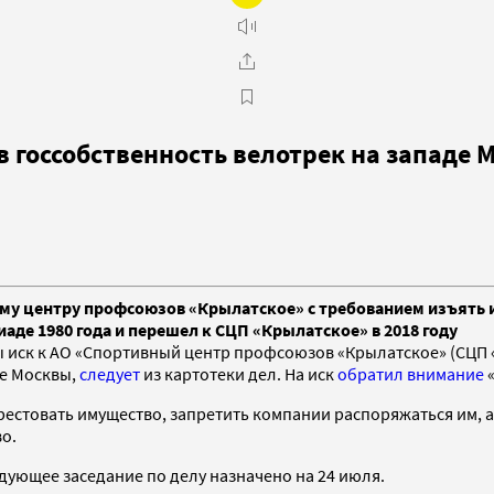
 госсобственность велотрек на западе 
му центру профсоюзов «Крылатское» с требованием изъять и
иаде 1980 года и перешел к СЦП «Крылатское» в 2018 году
 иск к АО «Спортивный центр профсоюзов «Крылатское» (СЦП «
де Москвы,
следует
из картотеки дел. На иск
обратил внимание
естовать имущество, запретить компании распоряжаться им, а
о.
дующее заседание по делу назначено на 24 июля.