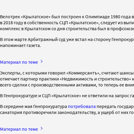
Велотрек «Крылатское» был построен к Олимпиаде 1980 года в
в 2018 году в собственность СЦП «Крылатское», следует из вы
комплекс в Крылатском со дня строительства был в профсоюзн
В этом марте Арбитражный суд уже встал на сторону Генпроку
напоминает газета.
Материал по теме
Эксперты, с которыми говорил «Коммерсантъ», считают шансы
отмечает партнер практики «Недвижимость и строительство» 
всего сделки с производственными активами, то теперь ее вн
В Генпрокуратуре и СЦП «Крылатское» не ответили на запрос г
В середине мая Генпрокуратура
потребовала
передать государ
санатория противоречили законодательству, а ущерб от них г
Материал по теме