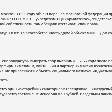
 Москве. В 1999 году объект перешел Московской федерации п
писки из ЕГРН. МФП — учредитель СЦП «Крылатское», свидетельс
ой собственности, там обещали отстаивать свои права.
ратуры и изъял в госсобственность другой объект МФП — Дом с
 Генпрокуратуры выиграть спор высокими. С 2022 года число 
юрфирмы «Меллинг, Войтишкин и партнеры» Максим Кузнеченко
имание привлекают и объекты социального назначения, указыва
азеты.
ству один из старейших санаториев в Геленджике — «Лазуревый
осударству составил не менее 500 млн рублей. Владельцы панс