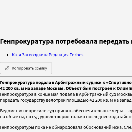
Генпрокуратура потребовала передать в
Катя Загвоздкина
Редакция Forbes
Копировать ссылку
Генпрокуратура подала в Арбитражный суд иск к «Спортивно
42 200 кв. м на западе Москвы. Объект был построен к Олимп
Генпрокуратура в конце мая подала в Арбитражный суд Москвы
передать государству велотрек площадью 42 200 кв. м на запа
Ведомство попросило суд принять обеспечительные меры — ар
на объекты, но суд удовлетворил только последнее ходатайств
Генпрокуратуры пока не обнародовала обоснований иска. Сле